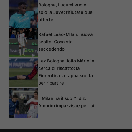
Bologna, Lucumì vuole
solo la Juve: rifiutate due
offerte
Rafael Leão-Milan: nuova
svolta. Cosa sta
succedendo
L’ex Bologna João Mário in
cerca di riscatto: la
Fiorentina la tappa scelta
per ripartire
Il Milan ha il suo Yildiz:
Amorim impazzisce per lui