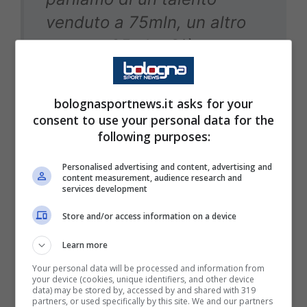
venduto a 75mln, un altro
preso a 25mln. Già
economicamente parliamo
di un livello totalmente
bolognasportnews.it asks for your
diverso, è quando c’è
consent to use your personal data for the
following purposes:
significa che ci sono
situazioni differenti.
Personalised advertising and content, advertising and
content measurement, audience research and
A
bbiamo preso Noa perché
services development
può aiutarci per il presente
Store and/or access information on a device
e lavorando in un
Learn more
determinato modo salirà di
Your personal data will be processed and information from
livello e diventare il nuovo
your device (cookies, unique identifiers, and other device
data) may be stored by, accessed by and shared with 319
Kvara.
partners, or used specifically by this site. We and our partners