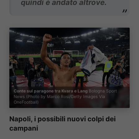
quindi è andato altrove.
Conte sul paragone tra Kvara e Lang
Bologna Sport
News (Photo by Marco Rosi/Getty Images Via
OneFootball)
Napoli, i possibili nuovi colpi dei
campani