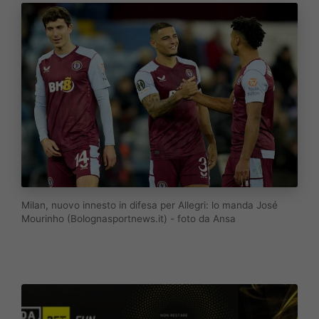
Milan, nuovo innesto in difesa per Allegri: lo manda José
Mourinho (Bolognasportnews.it) - foto da Ansa