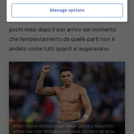
Carlos
. Come raccontato da
Ekrem Konur
,
Manage options
infatti, il brasiliano
ex Siviglia e West Ham
,
tra le altre, è pronto a lasciare il
Fenerbahce
pochi mesi dopo il suo arrivo dal momento
che l’ambientamento da quelle parti non è
andato come tutti quanti si auguravano.
Milan, nuovo difensore per Allegri grazie a Mourinho:
affare low cost (Bolognasportnews.it) – foto da Ansa