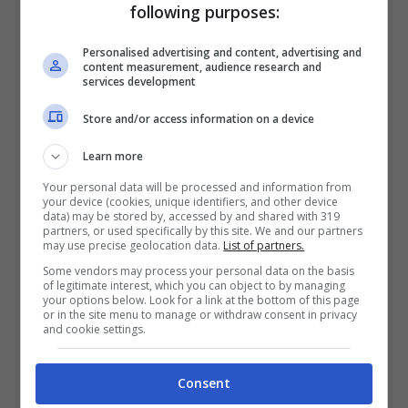
conoscenza dell’
Inter
. Stiamo parlando di
following purposes:
José Mourinho
. Andiamo a vedere che cosa
Personalised advertising and content, advertising and
può succedere in questa estate pazza.
content measurement, audience research and
services development
Milan, nuovo difensore per
Store and/or access information on a device
Allegri grazie a Mourinho:
Learn more
affare low cost
Your personal data will be processed and information from
your device (cookies, unique identifiers, and other device
data) may be stored by, accessed by and shared with 319
partners, or used specifically by this site. We and our partners
Serve un profilo di esperienza e si è spesso
may use precise geolocation data.
List of partners.
sottolineato che a questa squadra manchi un
Some vendors may process your personal data on the basis
of legitimate interest, which you can object to by managing
difensore centrale che sappia dare
your options below. Look for a link at the bottom of this page
or in the site menu to manage or withdraw consent in privacy
esperienza e leadership al reparto. In tal
and cookie settings.
senso, un nome da tenere in considerazione
per il futuro del
Milan
è quello di
Diego
Consent