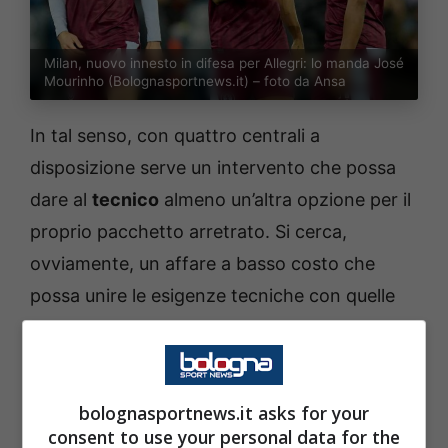
Milan, nuovo innesto in difesa per Allegri: lo manda José
Mourinho (Bolognasportnews.it) – foto da Ansa
In tal senso, con quattro centrali a
disposizione serve un intervento che possa
dare al
tecnico
almeno un’altra opzione per il
proprio pacchetto arretrato. Si cerca,
ovviamente, un affare a basso costo che
possa unire le esigenze tecniche con quelle
economiche. Una occasione importante per il
Milan
può arrivare guardando fuori dall’Italia,
dal momento che c’è una buona opportunità
bolognasportnews.it asks for your
che può concretizzarsi grazie ad una vecchia
consent to use your personal data for the