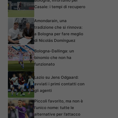
Bologna, infortunio per
Casale: i tempi di recupero
Amondarain, una
tradizione che si rinnova:
a Bologna per fare meglio
di Nicolás Domínguez
Bologna-Dallinga: un
binomio che non ha
funzionato
Lazio su Jens Odgaard:
avviati i primi contatti con
gli agenti
Piccoli favorito, ma non è
l’unico nome: tutte le
alternative per l’attacco