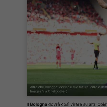
Altro che Bologna: deciso il suo futuro, cifre e d
Images Via OneFootball)
Il
Bologna
dovrà così virare su altri obie