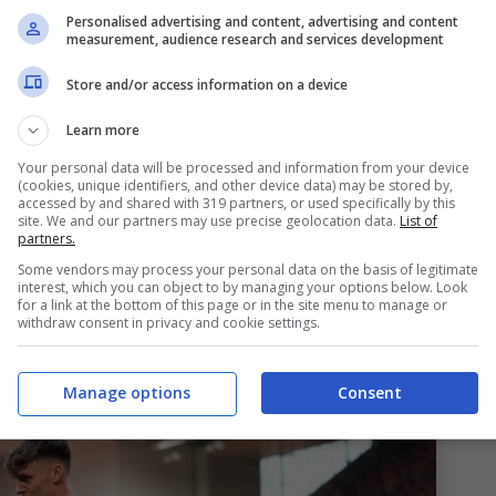
uanto riferisce
The Athletic
e riporta
Alfredo
Personalised advertising and content, advertising and content
measurement, audience research and services development
Store and/or access information on a device
 suo futuro, cifre e dettagli
Learn more
Your personal data will be processed and information from your device
h
è pronto ad acquistare Ben
Doak
del
(cookies, unique identifiers, and other device data) may be stored by,
accessed by and shared with 319 partners, or used specifically by this
e. Una cifra da capogiro se si pensa che il classe
site. We and our partners may use precise geolocation data.
List of
partners.
na 710 mila euro. Ora il suo futuro appare
Some vendors may process your personal data on the basis of legitimate
prepara ad approdare alla corte di Andoni
Iraola
,
interest, which you can object to by managing your options below. Look
for a link at the bottom of this page or in the site menu to manage or
remier League, ma avendo l’opportunità di
withdraw consent in privacy and cookie settings.
o a quanto offrivano i Reds.
Manage options
Consent