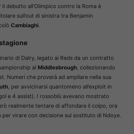
 il debutto all’Olimpico contro la Roma è
olare sull’out di sinistra tra Benjamin
icolò
Cambiaghi
.
 stagione
ninario di Dalry, legato ai Reds da un contratto
Championship al
Middlesbrough
, collezionando
ist. Numeri che proverà ad ampliare nella sua
uth
, per avvicinarsi quantomeno all’exploit in
ol e 4 assist). I rossoblù avevano mostrato
erò realmente tentare di affondare il colpo, ora
per virare con decisione sul sostituto di Ndoye.