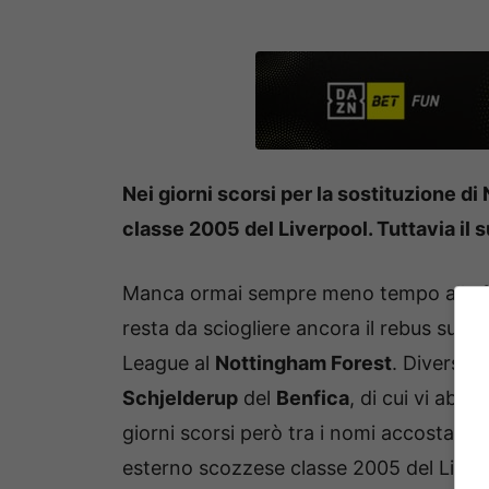
Nei giorni scorsi per la sostituzione di
classe 2005 del Liverpool. Tuttavia il su
Manca ormai sempre meno tempo alla fin
resta da sciogliere ancora il rebus sul s
League al
Nottingham Forest
. Diversi i
Schjelderup
del
Benfica
, di cui vi abb
giorni scorsi però tra i nomi accostati 
esterno scozzese classe 2005 del Liverp