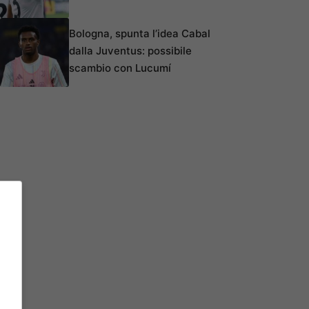
Bologna, spunta l’idea Cabal
dalla Juventus: possibile
scambio con Lucumí