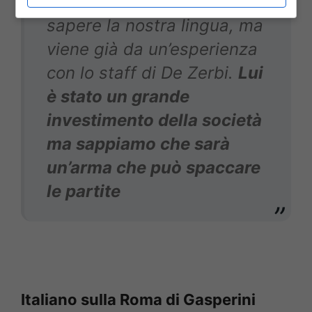
Entro un mese deve già
sapere la nostra lingua, ma
viene già da un’esperienza
con lo staff di De Zerbi.
Lui
è stato un grande
investimento della società
ma sappiamo che sarà
un’arma che può spaccare
le partite
Italiano sulla Roma di Gasperini