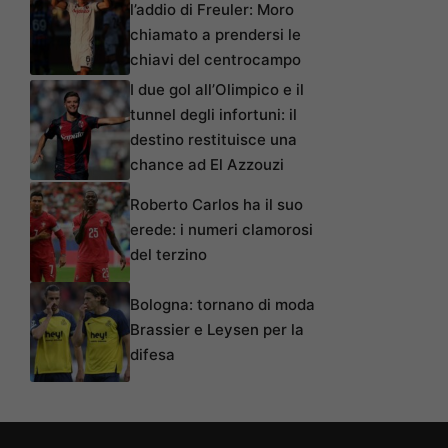
l’addio di Freuler: Moro
chiamato a prendersi le
chiavi del centrocampo
I due gol all’Olimpico e il
tunnel degli infortuni: il
destino restituisce una
chance ad El Azzouzi
Roberto Carlos ha il suo
erede: i numeri clamorosi
del terzino
Bologna: tornano di moda
Brassier e Leysen per la
difesa