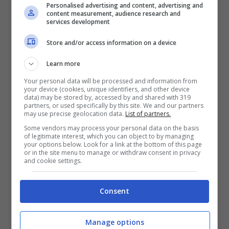
carico, nonostante l’iniziale
Personalised advertising and content, advertising and
content measurement, audience research and
spaesamento. Deve entrare
services development
con calma nelle letture a
Store and/or access information on a device
cui era non abituato prima,
Learn more
a noi serviva un mancino
Your personal data will be processed and information from
ma lui è bravo con entrambi
your device (cookies, unique identifiers, and other device
data) may be stored by, accessed by and shared with 319
partners, or used specifically by this site. We and our partners
i piedi, e lo possiamo
may use precise geolocation data.
List of partners.
mettere in tutti i ruoli del
Some vendors may process your personal data on the basis
of legitimate interest, which you can object to by managing
reparto. Rowe? L’ho
your options below. Look for a link at the bottom of this page
or in the site menu to manage or withdraw consent in privacy
salutato di già, con quel
and cookie settings.
poco che so dell’inglese e
Consent
quello che sa dell’italiano
spero che ci siamo capiti.
Manage options