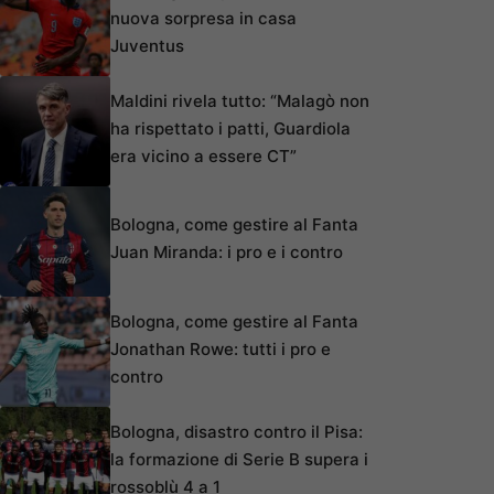
nuova sorpresa in casa
Juventus
Maldini rivela tutto: “Malagò non
ha rispettato i patti, Guardiola
era vicino a essere CT”
Bologna, come gestire al Fanta
Juan Miranda: i pro e i contro
Bologna, come gestire al Fanta
Jonathan Rowe: tutti i pro e
contro
Bologna, disastro contro il Pisa:
la formazione di Serie B supera i
rossoblù 4 a 1