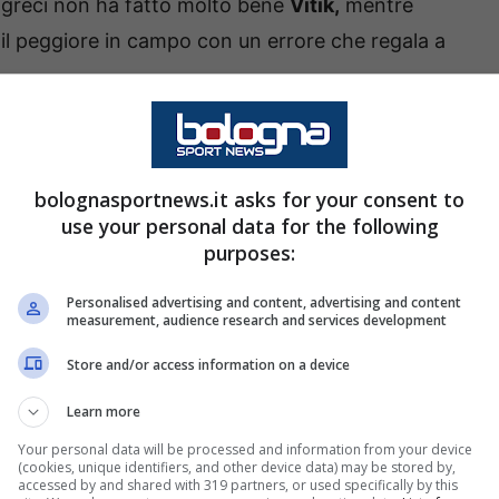
 i greci non ha fatto molto bene
Vitik,
mentre
il peggiore in campo con un errore che regala a
ossibile in vista del Como e di avere già a
 giocatore inglese avrà a disposizione tanto
bolognasportnews.it asks for your consent to
orentina e di mettersi alle spalle l’addio difficile
use your personal data for the following
purposes:
Personalised advertising and content, advertising and content
enamento di lunedì 25 agosto:
measurement, audience research and services development
Store and/or access information on a device
Learn more
del Bologna sull’allenamento mattutino, tra le
Your personal data will be processed and information from your device
 per Rowe e la continuazione delle terapie per
(cookies, unique identifiers, and other device data) may be stored by,
accessed by and shared with 319 partners, or used specifically by this