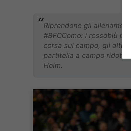
Riprendono gli allenamenti
#BFCComo: i rossoblù più
corsa sul campo, gli altri 
partitella a campo ridotto
Holm.