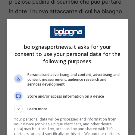
preziosa pedina di scambio che può portare
in dote il nuovo attaccante di cui ha bisogno
Massimiliano Allegri
ed in generale il
Milan
.
Andiamo a vedere le ultime notizie che
arrivano da questo punto di vista dal
bolognasportnews.it asks for your
momento che sono a dir poco significative.
consent to use your personal data for the
following purposes:
Milan, Chukwueze pedina di
Personalised advertising and content, advertising and
scambio: arriva il nuovo
content measurement, audience research and
services development
attaccante?
Store and/or access information on a device
L’
ex Villarreal
ha faticato e non poco nella
Learn more
sua esperienza in rossonero, pur avendo
Your personal data will be processed and information from
your device (cookies, unique identifiers, and other device
dimostrato di avere dei colpi importanti. Nelle
data) may be stored by, accessed by and shared with 319
partners, or used specifically by this site. We and our partners