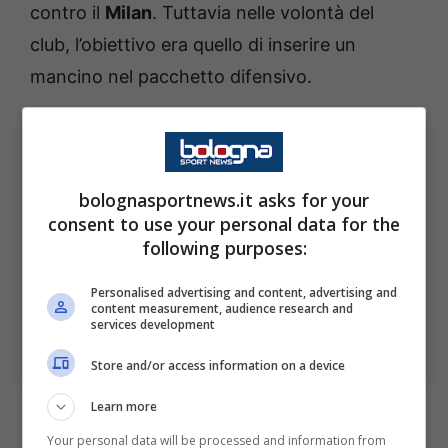
contro il
Milan
. Tuttavia nelle volontà del
club, l’obiettivo era quello di inserire un
mancino nel pacchetto difensivo.
bolognasportnews.it asks for your
consent to use your personal data for the
following purposes:
Personalised advertising and content, advertising and
content measurement, audience research and
Proposto anche il difensore, ora alla Cremonese: la
services development
ricostruzione. Bologna Sport News (Photo by Marco
Luzzani/Getty Images Via OneFootball)
Store and/or access information on a device
Learn more
Poi in Emilia è arrivato il gigante norvegese
Your personal data will be processed and information from
Heggem
, mentre il difensore classe 1996 è