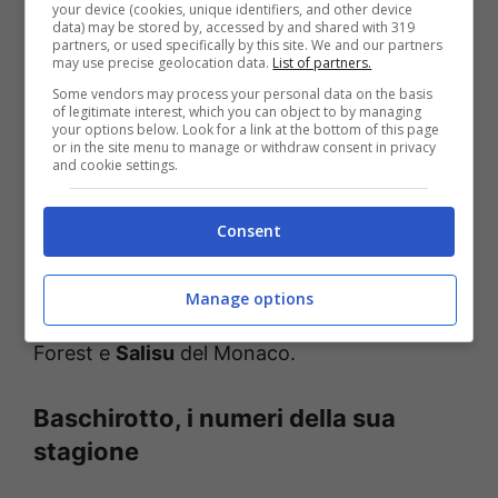
your device (cookies, unique identifiers, and other device
data) may be stored by, accessed by and shared with 319
rimasto in Serie A, facendo le fortune della
partners, or used specifically by this site. We and our partners
may use precise geolocation data.
List of partners.
neopromossa Cremonese di Davide Nicola.
Some vendors may process your personal data on the basis
Per quanto riguarda invece la retroguardia del
of legitimate interest, which you can object to by managing
your options below. Look for a link at the bottom of this page
Bologna al momento è tutto aperto: il
or in the site menu to manage or withdraw consent in privacy
and cookie settings.
Sunderland insiste per il numero 26 dei
felsinei, ma il muro erto dagli emiliani per il
Consent
momento resiste, resta da capire per quanto
tempo. Nel frattempo però si vagliano le
Manage options
possibili alternative:
Morato
del Nottingham
Forest e
Salisu
del Monaco.
Baschirotto, i numeri della sua
stagione