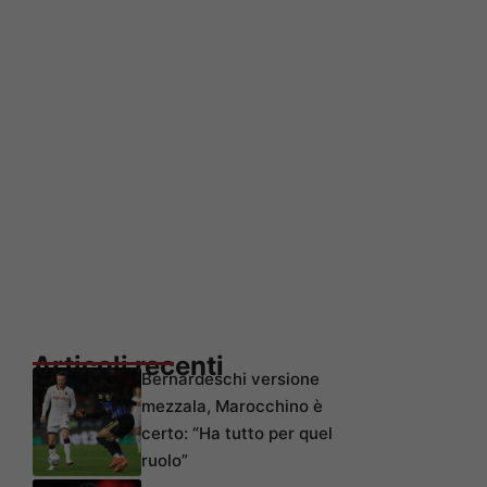
Articoli recenti
Bernardeschi versione
mezzala, Marocchino è
certo: “Ha tutto per quel
ruolo”