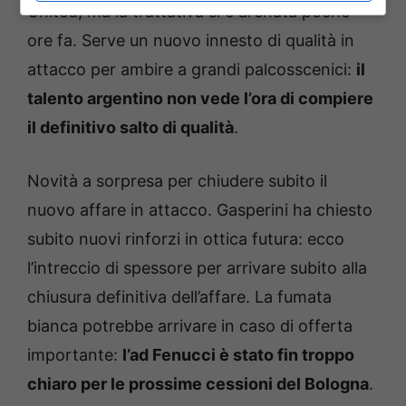
United, ma la trattativa si è arenata poche
ore fa. Serve un nuovo innesto di qualità in
attacco per ambire a grandi palcosscenici:
il
talento argentino non vede l’ora di compiere
il definitivo salto di qualità
.
Novità a sorpresa per chiudere subito il
nuovo affare in attacco. Gasperini ha chiesto
subito nuovi rinforzi in ottica futura: ecco
l’intreccio di spessore per arrivare subito alla
chiusura definitiva dell’affare. La fumata
bianca potrebbe arrivare in caso di offerta
importante:
l’ad Fenucci è stato fin troppo
chiaro per le prossime cessioni del Bologna
.