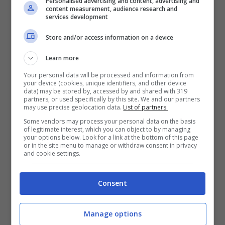
Personalised advertising and content, advertising and
Come svelato dall’amministratore delegato
content measurement, audience research and
services development
del Bologna, Claudio Fenucci, la Roma
Store and/or access information on a device
potrebbe formulare un’offerta importante per
il talentuoso attaccante argentino Benjamin
Learn more
Dominguez. Classe 2003, è esploso
Your personal data will be processed and information from
your device (cookies, unique identifiers, and other device
letteralmente nella passata stagione a suon di
data) may be stored by, accessed by and shared with 319
partners, or used specifically by this site. We and our partners
gol ed assist.
Tante big europee hanno
may use precise geolocation data.
List of partners.
chiesto informazioni per il talentuoso
Some vendors may process your personal data on the basis
of legitimate interest, which you can object to by managing
esterno offensivo argentino
, ma ora
your options below. Look for a link at the bottom of this page
or in the site menu to manage or withdraw consent in privacy
potrebbe arrivare la proposta del club
and cookie settings.
giallorosso.
Consent
Nelle ultime settimane i Friedkin hanno
Manage options
provato a strappare Sancho dal Manchester