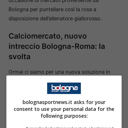
occasione di mercato proveniente da
Bologna per puntellare così la rosa a
disposizione dell’allenatore giallorosso.
Calciomercato, nuovo
intreccio Bologna-Roma: la
svolta
Ormai ci siamo per una nuova soluzione in
ottica futura. Il Bologna proverà così ad
imbastire le ultime trattative di mercato:
scopriamo la novità a sorpresa in Serie A
.
bolognasportnews.it asks for your
consent to use your personal data for the
following purposes: