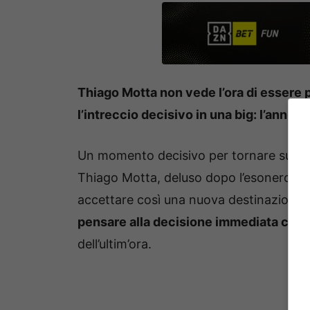
Thiago Motta non vede l’ora di essere
l’intreccio decisivo in una big: l’annunc
Un momento decisivo per tornare subit
Thiago Motta, deluso dopo l’esonero all
accettare così una nuova destinazione.
pensare alla decisione immediata che r
dell’ultim’ora.