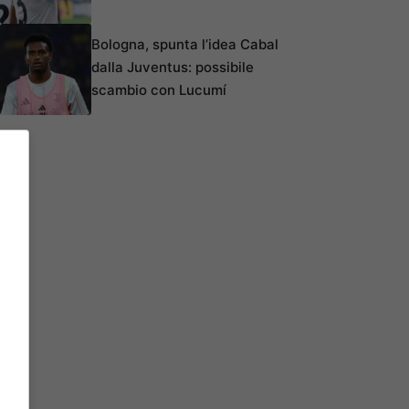
Bologna, spunta l’idea Cabal
dalla Juventus: possibile
scambio con Lucumí