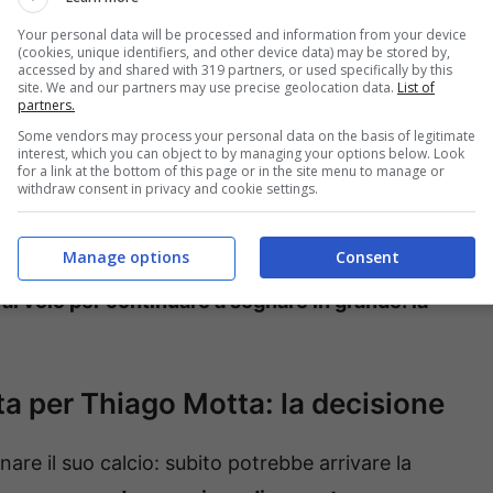
nare subito protagonista in panchina. Thiago
Your personal data will be processed and information from your device
(cookies, unique identifiers, and other device data) may be stored by,
un progetto suggestivo con una big:
la mossa a
accessed by and shared with 319 partners, or used specifically by this
site. We and our partners may use precise geolocation data.
List of
one
. Una nuova mossa a sorpresa per l’ex
partners.
lla passata stagione dalla dirigenza bianconera.
Some vendors may process your personal data on the basis of legitimate
interest, which you can object to by managing your options below. Look
for a link at the bottom of this page or in the site menu to manage or
withdraw consent in privacy and cookie settings.
on la qualificazione in Champions, Thiago Motta
orinese. Tanti risultati negativi hanno portato
Manage options
Consent
lori della Juve, ma ora è pronto a ripartire con
al volo per continuare a sognare in grande: la
a per Thiago Motta: la decisione
re il suo calcio: subito potrebbe arrivare la