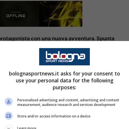
 protagonista con una nuova avventura. Spunta
io
o in panchina con un progetto entusiasmante.
bolognasportnews.it asks for your consent to
a Juventus, si è preso diverso tempo per
use your personal data for the following
Un intreccio di calciomercato suggestivo per
purposes:
iguarda il suo presente e futuro
: ecco la novità
Personalised advertising and content, advertising and content
measurement, audience research and services development
Store and/or access information on a device
Learn more