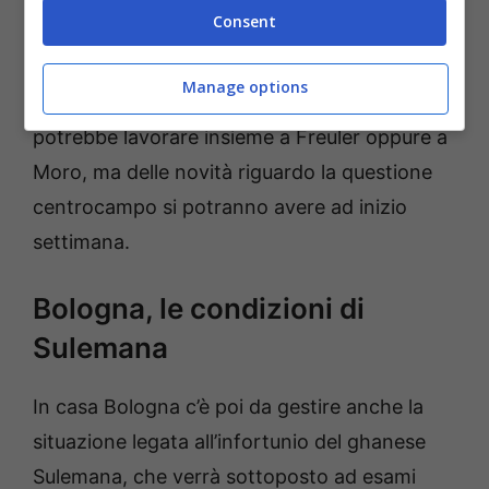
che richiede valutazioni, e dunque sembra più
Consent
difficile vederlo titolare nella sfida di San Siro.
Manage options
Infine c’è anche la pista
Fabbian
, che
potrebbe lavorare insieme a Freuler oppure a
Moro, ma delle novità riguardo la questione
centrocampo si potranno avere ad inizio
settimana.
Bologna, le condizioni di
Sulemana
In casa Bologna c’è poi da gestire anche la
situazione legata all’infortunio del ghanese
Sulemana, che verrà sottoposto ad esami