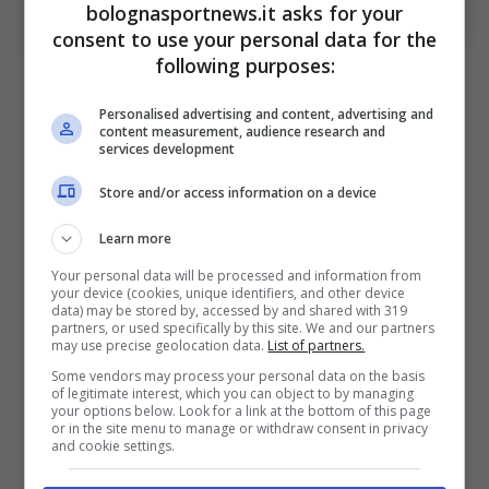
(Photo by Alessandro Sabattini/Getty Images)via
bolognasportnews.it asks for your
OneFootball; BolognaSportNews
consent to use your personal data for the
following purposes:
Personalised advertising and content, advertising and
content measurement, audience research and
Ci sarebbe poi un’occasione anche per
services development
Pobega
, che potrebbe affiancare proprio
Store and/or access information on a device
Remo Freuler e garantire grinta in una gara
Learn more
complessa, che seppur a inizio campionato,
Your personal data will be processed and information from
potrebbe già essere scontro diretto per un
your device (cookies, unique identifiers, and other device
data) may be stored by, accessed by and shared with 319
posto Champions.
partners, or used specifically by this site. We and our partners
may use precise geolocation data.
List of partners.
Some vendors may process your personal data on the basis
Per quanto riguarda invece
Ferguson
,
of legitimate interest, which you can object to by managing
your options below. Look for a link at the bottom of this page
centrocampista scozzese, c’è incertezza.
or in the site menu to manage or withdraw consent in privacy
and cookie settings.
Nessun infortunio per lui, ma un piccolo calo