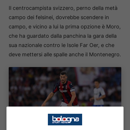
Il centrocampista svizzero, perno della metà
campo dei felsinei, dovrebbe scendere in
campo, e vicino a lui la prima opzione è Moro,
che ha guardato dalla panchina la gara della
sua nazionale contro le Isole Far Oer, e che
deve mettersi alle spalle anche il Montenegro.
Bologna, Italiano studia il centrocampo anti Milan;