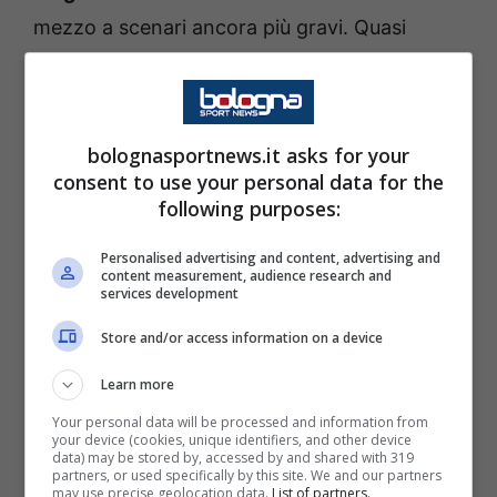
mezzo a scenari ancora più gravi. Quasi
apocalittici. In tal senso, proprio a riguardo
arrivano degli importanti aggiornamenti che
riguardano i tempi di recupero di cui il belga
bolognasportnews.it asks for your
ha bisogno per lasciarsi alle spalle questo
consent to use your personal data for the
problema non di poco conto
. Andiamo a
following purposes:
vedere le ultime notizie che arrivano da
Personalised advertising and content, advertising and
questo punto di vista.
content measurement, audience research and
services development
Infortunio Lukaku, le ultime sui
Store and/or access information on a device
tempi di recupero
Learn more
Your personal data will be processed and information from
your device (cookies, unique identifiers, and other device
Come è noto, si tratta di un calciatore
data) may be stored by, accessed by and shared with 319
partners, or used specifically by this site. We and our partners
centrale nel progetto di
Antonio Conte
e non
may use precise geolocation data.
List of partners.