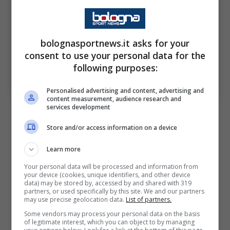
bolognasportnews.it asks for your
consent to use your personal data for the
Grande prova dell’ex Bologna al Franchi: le parole di
Buongiorno sul suo nuovo compagno. Bologna Sport
following purposes:
News (Photo by Gabriele Maltinti/Getty Images Via
OneFootball)
Personalised advertising and content, advertising and
content measurement, audience research and
services development
Ecco quanto dichiarato dal numero quattro
azzurro: “
Con Sam ci siamo subito trovati
Store and/or access information on a device
bene, cercando di comunicare il più possibile.
Learn more
È andata benissimo e sono contento per il
Your personal data will be processed and information from
suo gol all’esordio. La gara di giovedì? Sarà
your device (cookies, unique identifiers, and other device
data) may be stored by, accessed by and shared with 319
tosta, contro una squadra fortissima.
partners, or used specifically by this site. We and our partners
may use precise geolocation data.
List of partners.
Dovremo essere bravi a recuperare le
Some vendors may process your personal data on the basis
of legitimate interest, which you can object to by managing
energie”.