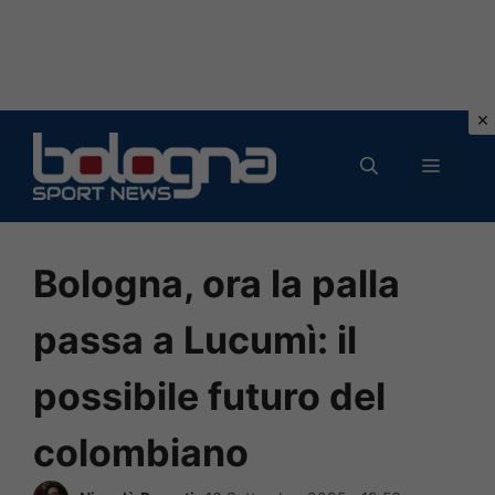
Vai
al
MENU
contenuto
Bologna, ora la palla
passa a Lucumì: il
possibile futuro del
colombiano