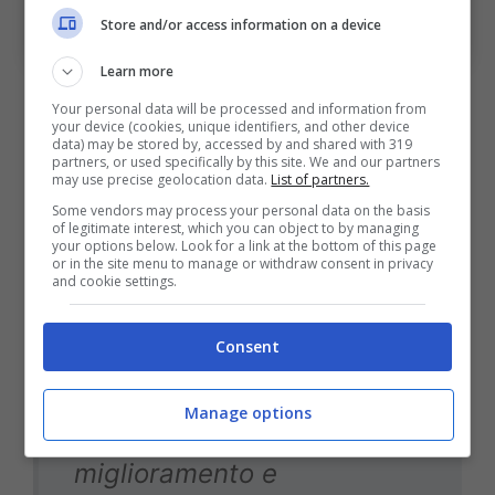
(Photo by Alessandro Sabattini/Getty Images Via
Store and/or access information on a device
OneFootball)
Learn more
Le dichiarazioni di Fenucci su
Your personal data will be processed and information from
Lucumì
your device (cookies, unique identifiers, and other device
data) may be stored by, accessed by and shared with 319
partners, or used specifically by this site. We and our partners
may use precise geolocation data.
List of partners.
Su questa situazione ne ha parlato anche
Some vendors may process your personal data on the basis
Claudio Fenucci dopo la
presentazione
di
of legitimate interest, which you can object to by managing
your options below. Look for a link at the bottom of this page
Sulemana e Rowe:
or in the site menu to manage or withdraw consent in privacy
and cookie settings.
Consent
A Jhon abbiamo fatto una
proposta e attendiamo la
Manage options
risposta per un
miglioramento e