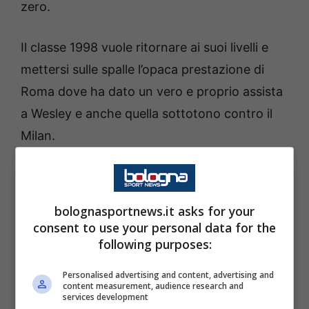
zero.
Il classe 1998 vuole ritornare ai suoi livelli e
mettersi sulle spalle l’opaca prestazione di
Roma dove ha dato un vero e proprio assista
a Wesley e anche quella sottotono contro il
Milan.
bolognasportnews.it asks for your
consent to use your personal data for the
following purposes:
Personalised advertising and content, advertising and
content measurement, audience research and
services development
Bologna, la situazione di Lucumì. BolognaSportNews