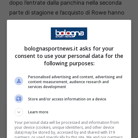
dopo l’entrate dalla panchina nella seconda
parte di stagione e l’acquisto di Rowe hanno
cambiato i piani. Al momento il Bologna ha
cinque esterni, tre a sinistra e due a destra e
l’ex Velez è senza alcun dubbio l’ultima scelta
bolognasportnews.it asks for your
nella batteria a disposizione di Italiano.
consent to use your personal data for the
following purposes:
La stagione è ancora lunga e il giovane può
Personalised advertising and content, advertising and
dire la sua sempre in campionato ma la strada
content measurement, audience research and
services development
è al momento in salita.
Store and/or access information on a device
Learn more
Your personal data will be processed and information from
your device (cookies, unique identifiers, and other device
data) may be stored by, accessed by and shared with 319
partners, or used specifically by this site. We and our partners