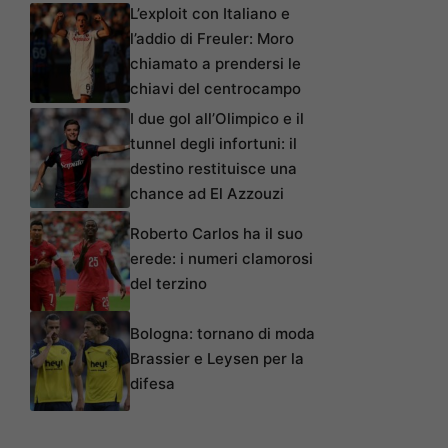
L’exploit con Italiano e
l’addio di Freuler: Moro
chiamato a prendersi le
chiavi del centrocampo
I due gol all’Olimpico e il
tunnel degli infortuni: il
destino restituisce una
chance ad El Azzouzi
Roberto Carlos ha il suo
erede: i numeri clamorosi
del terzino
Bologna: tornano di moda
Brassier e Leysen per la
difesa