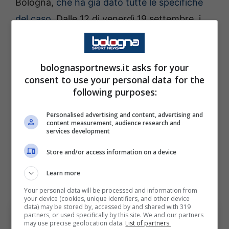
Bologna,
che ha già dato tutte le specifiche
del caso
. Dalle 12 di venerdì 19 settembre, i
biglietti rimasti disponibili verranno venduti
liberamente, ma dato il numero di abbonati e
bolognasportnews.it asks for your
l’esperienza della scorsa stagione, è dura
consent to use your personal data for the
pensare che avanzi qualcosa.
following purposes:
Inizia ufficialmente la campagna europea del
Personalised advertising and content, advertising and
content measurement, audience research and
Bologna
: la squadra di Italiano sogna in
services development
grande e con un pubblico caloroso come
Store and/or access information on a device
quello rossoblù, nemmeno il Villa Park di
Learn more
Birmingham spaventa in una notte europea.
Your personal data will be processed and information from
your device (cookies, unique identifiers, and other device
data) may be stored by, accessed by and shared with 319
partners, or used specifically by this site. We and our partners
may use precise geolocation data.
List of partners.