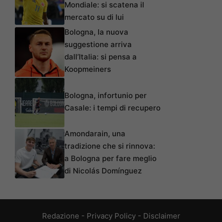
Mondiale: si scatena il
mercato su di lui
Bologna, la nuova
suggestione arriva
dall’Italia: si pensa a
Koopmeiners
Bologna, infortunio per
Casale: i tempi di recupero
Amondarain, una
tradizione che si rinnova:
a Bologna per fare meglio
di Nicolás Domínguez
Redazione
-
Privacy Policy
-
Disclaimer