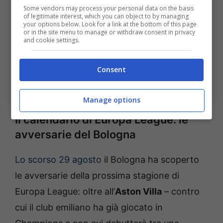
Some vendors may process your personal data on the basis
of legitimate interest, which you can object to by managing
your options below. Look for a link at the bottom of this page
or in the site menu to manage or withdraw consent in privacy
and cookie settings.
Consent
Aston Villa-Bologna, via alla vendita dei biglietti: costi e
disponibilità. BolognaSportNews (Photo by Michael
Regan/Getty Images Via OneFootball)
Manage options
Il calendario di Europa League: le
avversarie del Bologna
Lo scorso 29 agosto
il Bologna ha scoperto
le avversarie della prossima stagione di
Europa League: oltre all’
Aston Villa
– contro
cui il club emiliano ha già giocato in