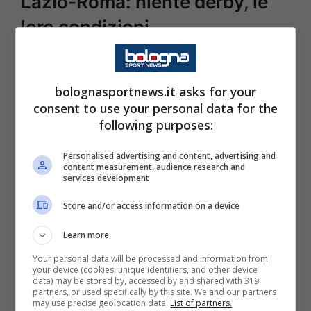
Lazio-Roma: niente derby, le
loro condizioni
Al momento mancano poco meno di 48 ore
per il
derby
e il tempo di recuperare c’è.
bolognasportnews.it asks for your
consent to use your personal data for the
Naturalmente sono due situazioni
following purposes:
completamente differenti e anche il loro
rientro è differenziato. La speranza del
Personalised advertising and content, advertising and
content measurement, audience research and
tecnico è che comunque si possa riuscire ad
services development
avere a disposizione almeno uno dei due. Di
Store and/or access information on a device
certo vederli titolare è una opzione molto
Learn more
remota anche perché, a prescindere da tutto,
Your personal data will be processed and information from
non saranno nelle miglior condizione
your device (cookies, unique identifiers, and other device
data) may be stored by, accessed by and shared with 319
possibile.
partners, or used specifically by this site. We and our partners
may use precise geolocation data.
List of partners.