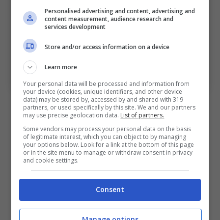
Personalised advertising and content, advertising and
content measurement, audience research and
services development
Store and/or access information on a device
Le parole di Ellertsson sulla posizione in cui si trova più
a suo agio e sulla prestazione della squadra. Bologna
Learn more
Sport News (Photo by Alessandro Sabattini/Getty
Images Via OneFootball)
Your personal data will be processed and information from
your device (cookies, unique identifiers, and other device
data) may be stored by, accessed by and shared with 319
Il duttile calciatore del
Genoa
si esprime
partners, or used specifically by this site. We and our partners
may use precise geolocation data.
List of partners.
anche sull’episodio del rigore, decisivo ai fini
Some vendors may process your personal data on the basis
del risultato finale: “
L’ho rivisto solo una volta.
of legitimate interest, which you can object to by managing
your options below. Look for a link at the bottom of this page
Non sono un arbitro ma per me il contatto è
or in the site menu to manage or withdraw consent in privacy
and cookie settings.
troppo leggero per decretare il rigore. Ci
sono rimasto male”
Consent
Le parole di Ellertsson sulle
Manage options