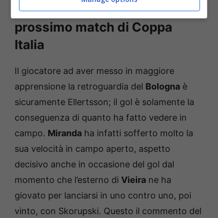
sue sensazioni dopo il gol e il
prossimo match di Coppa
Italia
Il giocatore ad aver messo in maggiore
apprensione la retroguardia del
Bologna
è
sicuramente Ellertsson; il gol è solamente la
conseguenza di quanto ha fatto vedere in
campo.
Miranda
ha infatti sofferto molto la
sua velocità in campo aperto, aspetto
decisivo anche in occasione del gol dal
momento che l’esterno di
Vieira
ne ha
giovato per lanciarsi in uno contro uno, poi
vinto, con Skorupski. Questo il commento del