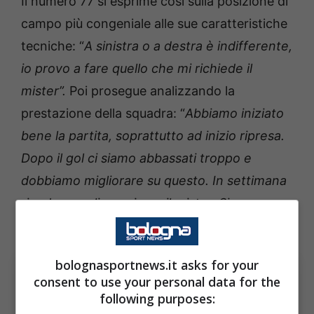
Il numero 77 si esprime così sulla posizione di
campo più congeniale alle sue caratteristiche
tecniche: “
A sinistra o a destra è indifferente,
io provo a fare quello che mi richiede il
mister”.
Poi prosegue analizzando la
prestazione della squadra: “
Abbiamo iniziato
bene la partita, soprattutto ad inizio ripresa.
Dopo il gol ci siamo abbassati troppo e
dobbiamo migliorare su questo. In settimana
rivedremo gli errori con il mister. Siamo
arrabbiati ma reagiremo di gruppo”
bolognasportnews.it asks for your
consent to use your personal data for the
following purposes: