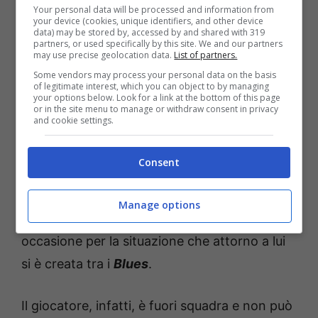
Your personal data will be processed and information from
Serve un calciatore che possa andare ad
your device (cookies, unique identifiers, and other device
data) may be stored by, accessed by and shared with 319
affiancare
Bremer
.
Gatti
e
Kelly
stanno
partners, or used specifically by this site. We and our partners
may use precise geolocation data.
List of partners.
dando buone risposte tutto sommato, ma c’è
Some vendors may process your personal data on the basis
da fare i conti anche con i tanti impegni e con
of legitimate interest, which you can object to by managing
your options below. Look for a link at the bottom of this page
una rosa di alternative alle loro spalle non
or in the site menu to manage or withdraw consent in privacy
and cookie settings.
adeguate. Può, per questo motivo, tornare di
attualità un nome molto interessante. Stiamo
Consent
parlando di
Axel Disasi
, roccioso difensore
centrale di proprietà del
Chelsea
. E che a
Manage options
gennaio può esser una ghiotta, ghiottissima
occasione per la situazione che attorno a lui
si è creata tra i
Blues
.
Il giocatore, infatti, è fuori squadra e non può