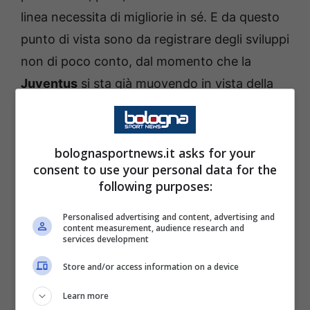
linea necessita di migliorie in sé. E da questo
punto di vista sono da registrare degli sviluppi
non di poco conto, dal momento che la
Juventus
si sta già muovendo in vista della
sessione di gennaio. Che servirà, come
sempre, a riparare ad errori o mancanze
dell’estate. Ed andiamo a vedere le
ultime
bolognasportnews.it asks for your
consent to use your personal data for the
notizie
che arrivano in tal senso e che
following purposes:
possono stravolgere gli orizzonti.
Personalised advertising and content, advertising and
content measurement, audience research and
Juventus, occhi puntati su un
services development
centrale per Tudor: affare low
Store and/or access information on a device
cost
Learn more