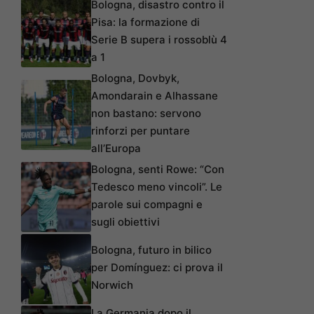
Bologna, disastro contro il
Pisa: la formazione di
Serie B supera i rossoblù 4
a 1
Bologna, Dovbyk,
Amondarain e Alhassane
non bastano: servono
rinforzi per puntare
all’Europa
Bologna, senti Rowe: “Con
Tedesco meno vincoli”. Le
parole sui compagni e
sugli obiettivi
Bologna, futuro in bilico
per Domínguez: ci prova il
Norwich
La Germania dopo il