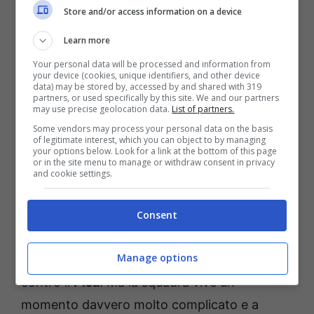
Store and/or access information on a device
Fiorentina
. Pradè lo ha confermato, ma
queste sembrano principalmente parole di
Learn more
facciata. Di certo il derby di domenica
Your personal data will be processed and information from
your device (cookies, unique identifiers, and other device
prossima con il
Pisa
rappresenta un crocevia
data) may be stored by, accessed by and shared with 319
partners, or used specifically by this site. We and our partners
importante. In caso di un nuovo passo falso,
may use precise geolocation data.
List of partners.
il nome di Thiago Motta per la Viola potrebbe
Some vendors may process your personal data on the basis
of legitimate interest, which you can object to by managing
diventare qualcosa in più che una semplice
your options below. Look for a link at the bottom of this page
or in the site menu to manage or withdraw consent in privacy
voce visto che la classifica si fa sempre più in
and cookie settings.
bilico.
Consent
La
Fiorentina
si augura di poter continuare
Manage options
con
Pioli
magari sfruttando proprio la partita
contro il
Pisa
. Ma la squadra vive un
momento davvero molto complicato e a