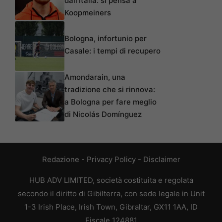
dall’Italia: si pensa a
Koopmeiners
Bologna, infortunio per
Casale: i tempi di recupero
Amondarain, una
tradizione che si rinnova:
a Bologna per fare meglio
di Nicolás Domínguez
Redazione
-
Privacy Policy
-
Disclaimer
HUB ADV LIMITED, società costituita e regolata
secondo il diritto di Gibilterra, con sede legale in Unit
1-3 Irish Place, Irish Town, Gibraltar, GX11 1AA, ID
Fiscale 124881