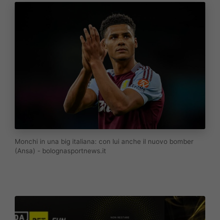
Monchi in una big italiana: con lui anche il nuovo bomber
(Ansa) - bolognasportnews.it