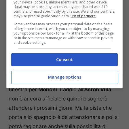
your device (cookies, unique identifiers, and other device
data) may be stored by, accessed by and shared with 319
partners, or used specifically by this site. We and our partners
may use precise geolocation data.
List of partners.
Some vendors may process your personal data on the basis
of legitimate interest, which you can object to by managing
your options below. Look for a link at the bottom of this page
or in the site menu to manage or withdraw consent in privacy
and cookie settings.
Consent
Monchi lascia l’Aston Villa: arriva in Serie A con
l’attaccante (Ansa) – bolognasportnews.it
Manage options
Naturalmente ad oggi la Juventus resta alla
finestra per
Monchi
. L’addio all’
Aston Villa
non è ancora ufficiale e quindi bisognerà
attendere i prossimi giorni. Ma la pista che
porta allo spagnolo è da attenzionare e poi si
potrà ragionare anche sulla possibilità di