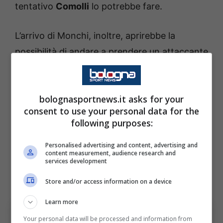
tentativo
Comolli
lo potrebbe fare.
L’arrivo di Monchi, inoltre, aprirebbe la
possibilità di andare a prendere un attaccante
dall’Aston Villa. Sappiamo come il futuro di
Vlahovic
è lontano dalla
Juventus
e quindi i
bolognasportnews.it asks for your
bianconeri entro il
calciomercato
estivo
consent to use your personal data for the
dovranno acquistare un bomber. E il nome di
following purposes:
Watkins è da tenere in considerazione magari
Personalised advertising and content, advertising and
già direttamente a gennaio visto i problemi
content measurement, audience research and
services development
economici dei Villans e la necessità di
vendere per rimettere in ordine i conti.
Store and/or access information on a device
Learn more
Your personal data will be processed and information from