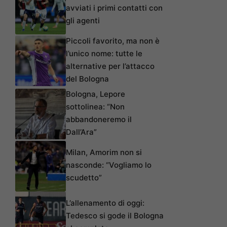
avviati i primi contatti con
gli agenti
Piccoli favorito, ma non è
l’unico nome: tutte le
alternative per l’attacco
del Bologna
Bologna, Lepore
sottolinea: “Non
abbandoneremo il
Dall’Ara”
Milan, Amorim non si
nasconde: “Vogliamo lo
scudetto”
L’allenamento di oggi:
Tedesco si gode il Bologna