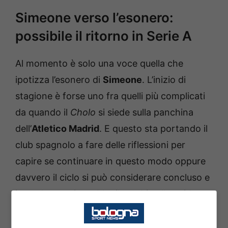
Simeone verso l’esonero:
possibile il ritorno in Serie A
Al momento è solo una voce quella che
ipotizza l’esonero di
Simeone
. L’inizio di
stagione è forse uno fra quelli più complicati
da quando il
Cholo
si siede sulla panchina
dell’
Atletico Madrid
. E questo sta portando il
club spagnolo a fare delle riflessioni per
capire se continuare in questo modo oppure
davvero il ciclo si può considerare concluso e
in quel caso ci sarebbe il cambio alla guida
tecnica.