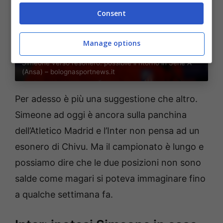
Consent
Manage options
Simeone verso l’esonero: possibile il ritorno in Serie A
(Ansa) – bolognasportnews.it
Per adesso è più una suggestione che altro.
Simeone ad oggi è ancora sulla panchina
dell’Atletico Madrid e l’Inter non pensa ad un
esonero di Chivu. Ma il campionato è lungo e
possiamo dire che le due posizioni non sono
salde come magari si poteva immaginare fino
a qualche settimana fa.