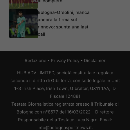
al completo
Bologna-Orsolini, manca
ancora la firma sul
rinnovo: spunta una last
call
Redazione
-
Privacy Policy
-
Disclaimer
HUB ADV LIMITED, società costituita e regolata
secondo il diritto di Gibilterra, con sede legale in Unit
1-3 Irish Place, Irish Town, Gibraltar, GX11 1AA, ID
Fiscale 124881
Testata Giornalistica registrata presso il Tribunale di
Bologna con n°8577 del 16/03/2022 – Direttore
Responsabile della Testata: Luca Nigro. Email:
info@bolognasportnews.it.