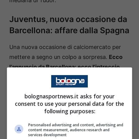
mediana di Tudor.
Juventus, nuova occasione da
Barcellona: affare dalla Spagna
Una nuova occasione di calciomercato per
mettere a segno un colpo a sorpresa.
Ecco
l’annuncio da Barcellona: ecco l’intreccio
dalla Spagna per il nuovo talento blaugrana
.
bolognasportnews.it asks for your
consent to use your personal data for the
following purposes:
Come svelato dal portale spagnolo, fichajes, il
calciomercato Juventus può regalare ancora
Personalised advertising and content, advertising and
content measurement, audience research and
qualche colpo ad effetto da Barcellona. Il
services development