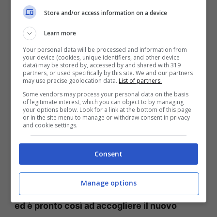
giovane centrocampista spagnolo, Marc
Store and/or access information on a device
Casadò, classe 2003,
potrebbe subito
Learn more
lasciare il club catalano per sbarcare a
Your personal data will be processed and information from
Torino
. La sua valutazione si aggira intorno ai
your device (cookies, unique identifiers, and other device
data) may be stored by, accessed by and shared with 319
30 milioni di euro: Manuel Locatelli potrebbe
partners, or used specifically by this site. We and our partners
may use precise geolocation data.
List of partners.
essere la soluzione immediata per abbassare
Some vendors may process your personal data on the basis
le pretese da Barcellona.
of legitimate interest, which you can object to by managing
your options below. Look for a link at the bottom of this page
or in the site menu to manage or withdraw consent in privacy
and cookie settings.
Il centrocampista italiano è stato accostato
poche ore alle big della Premier League: a
Consent
partire da gennaio potrebbe esserci così
l’addio a titolo definitivo.
Tudor sta
Manage options
sperimentando nuove idee a centrocampo
ed è pronto così ad accogliere il nuovo