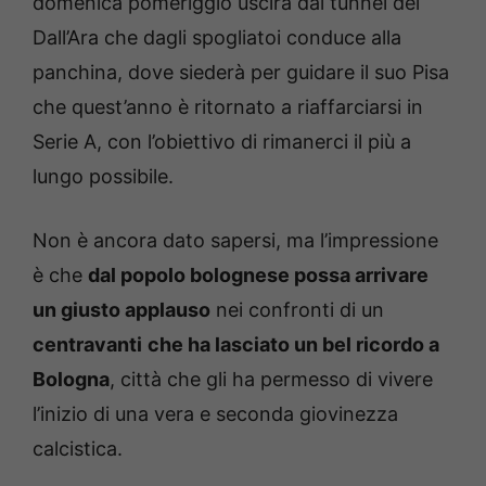
domenica pomeriggio
uscirà dal
tunnel del
Dall’Ara
che dagli
spogliatoi
conduce alla
panchina
, dove siederà per guidare il suo
Pisa
che quest’anno è ritornato a riaffarciarsi in
Serie A, con l’obiettivo di rimanerci
il più a
lungo possibile.
Non è ancora dato sapersi, ma l’impressione
è che
dal popolo bolognese possa arrivare
un giusto applauso
nei confronti di un
centravanti
che ha lasciato un bel ricordo a
Bologna
, città che gli ha permesso di vivere
l’inizio di una vera e seconda giovinezza
calcistica.