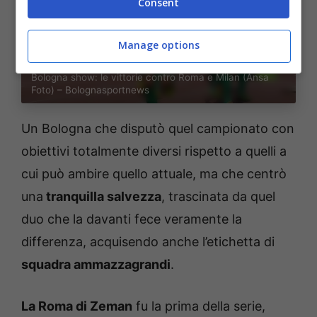
Consent
Manage options
Bologna show: le vittorie contro Roma e Milan (Ansa
Foto) – Bolognasportnews
Un Bologna che disputò quel campionato con
obiettivi totalmente diversi rispetto a quelli a
cui può ambire quello attuale, ma che centrò
una
tranquilla salvezza
, trascinata da quel
duo che la davanti fece veramente la
differenza, acquisendo anche l’etichetta di
squadra ammazzagrandi
.
La Roma di Zeman
fu la prima della serie,