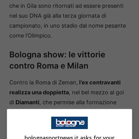
che in Gila sono ritornati ad essere presenti
nel suo DNA già alla terza giornata di
campionato, in uno stadio dal nome pesante
come l’Olimpico.
Bologna show: le vittorie
contro Roma e Milan
Contro la Roma di Zeman,
l’ex centravanti
realizza una doppietta
, nel bel mezzo al gol
di
Diamanti
, che permise alla formazione
allora allenata da Stefano Pioli di piazzare
l’operazione remuntanda perfetta
, da 2-0 a
2-3, che sembrava impossibile dopo l’uno-due
bolognasportnews.it asks for your