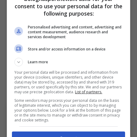
giallorosso firmato da Lamela e Florenzi nel
consent to use your personal data for the
corso del primo tempo.
following purposes:
Personalised advertising and content, advertising and
Una domenica di metà settembre che
content measurement, audience research and
services development
rappresentò il primo vero passo della
Store and/or access information on a device
rinascita del Gilardino che fu e l’inizio di un
percorso verso un
ritorno nel giro azzurro
,
Learn more
con la gestione di
Cesare Prandelli
, che
Your personal data will be processed and information from
your device (cookies, unique identifiers, and other device
decise di portarlo alla
Confederations Cup
data) may be stored by, accessed by and shared with 319
partners, or used specifically by this site. We and our partners
chiusa con il terzo posto finale
.
may use precise geolocation data.
List of partners.
Some vendors may process your personal data on the basis
of legitimate interest, which you can object to by managing
your options below. Look for a link at the bottom of this page
or in the site menu to manage or withdraw consent in privacy
and cookie settings.