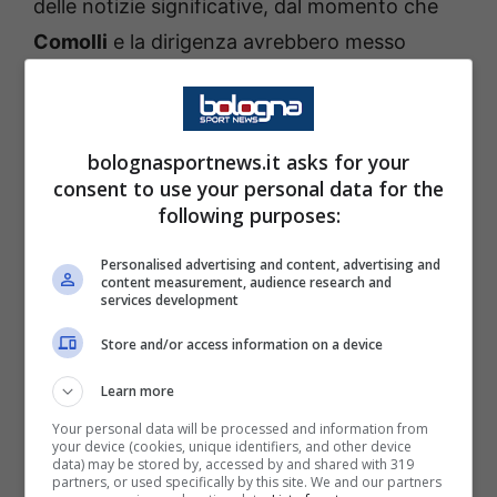
delle notizie significative, dal momento che
Comolli
e la dirigenza avrebbero messo
seriamente gli occhi in casa
Parma
per un
affare da
30 milioni di euro
. E per il quale si
potrebbe iniziare a lavorare già in vista della
bolognasportnews.it asks for your
sessione di gennaio. Andiamo a vedere le
consent to use your personal data for the
following purposes:
ultime notizie che arrivano in tal senso.
Personalised advertising and content, advertising and
Juventus, occhi in casa Parma:
content measurement, audience research and
services development
nome nuovo da consegnare a
Store and/or access information on a device
Tudor
Learn more
In tal senso, non bisogna abbassare la
Your personal data will be processed and information from
your device (cookies, unique identifiers, and other device
concentrazione, dal momento che in sede di
data) may be stored by, accessed by and shared with 319
partners, or used specifically by this site. We and our partners