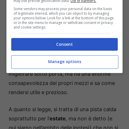
calciomercato
le occasioni arrivano in
may use precise geolocation data.
List of partners.
Some vendors may process your personal data on the basis
maniera continua e costante. Proprio per
of legitimate interest, which you can object to by managing
your options below. Look for a link at the bottom of this page
questo motivo, attenzione alle ultime notizie
or in the site menu to manage or withdraw consent in privacy
and cookie settings.
che arrivano. Secondo quanto raccontato da
B
lasting News
, infatti, la
Juventus
ha messo
Consent
nel mirino
Pellegrino
, il bomber del
Parma
che, arrivato a febbraio di quest’anno, ha sin
Manage options
da subito fatto vedere ottime cose. Deve
migliorare sotto porta, ma ha una enorme
consapevolezza dei propri mezzi e sa come
rendersi utile e prezioso.
A quanto si legge, si tratta di una pista calda
soprattutto per l’
estate
, ma non è detto (e
qui siamo nell’ambito delle ipotesi) che non si