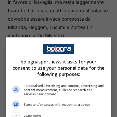
in favore di Ravaglia, ma resta leggermente
favorito. La linea a quattro davanti al polacco
dovrebbe essere invece composta da
Miranda, Heggem, Lucumí e Zortea (in
vantaggio su De Silvestri).
bolognasportnews.it asks for your
consent to use your personal data for the
following purposes:
Personalised advertising and content, advertising and
content measurement, audience research and
services development
Bologna-Pisa: le possibili scelte dei due allenatori.
Store and/or access information on a device
Bologna Sport News (Photo by Alessandro
Sabattini/Getty Images Via OneFootball)
Learn more