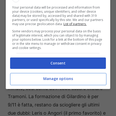
A cercare di dettare legge a centrocampo ci
Your personal data will be processed and information from
your device (cookies, unique identifiers, and other device
saranno Freuler e Moro, mentre in attacco
data) may be stored by, accessed by and shared with 319
partners, or used specifically by this site. We and our partners
sono previste rotazioni, in questo senso
may use precise geolocation data.
List of partners.
Rowe si candida per una maglia, così come
Some vendors may process your personal data on the basis
of legitimate interest, which you can object to by managing
Fabbian (sfavorito però nel ballottaggio con
your options below. Look for a link at the bottom of this page
or in the site menu to manage or withdraw consent in privacy
Odgaard).
and cookie settings.
Consent
Il Pisa replica con un ordinato 3-4-2-1, con
Nzola terminale offensivo. L’ex Spezia sarà
Manage options
infatti regolarmente in campo dal primo
minuto, così come dovrebbe essere titolare
Tramoni. La formazione di Gilardino è per
9/11 è fatta, restano da sciogliere gli ultimi
due dubbi: Leris o Angori (il primo favorito) e