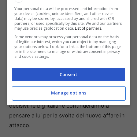
Your personal data will be processed and information from
potrebbe arrivare la cessione a titolo
your device (cookies, unique identifiers, and other device
data) may be stored by, accessed by and shared with 319
definitivo sulla base di 40 milioni di euro.
partners, or used specifically by this site. We and our partners
may use precise geolocation data.
List of partners.
Il suo contratto è in scadenza nel giugno
Some vendors may process your personal data on the basis
of legitimate interest, which you can object to by managing
2027, ma non ha intenzione di continuare il
your options below. Look for a link at the bottom of this page
or in the site menu to manage or withdraw consent in privacy
suo percorso di crescita in Bundesliga:
già
and cookie settings.
nella seconda parte di stagione potrebbe
Consent
cambiare aria per un nuovo progetto
entusiasmante
. Con la cura di Niko Kovac è
Manage options
tornato subito protagonista con gol ed assist
decisivi: le big italiane continueranno a
pensare a lui per la svolta del nuovo affare in
attacco.