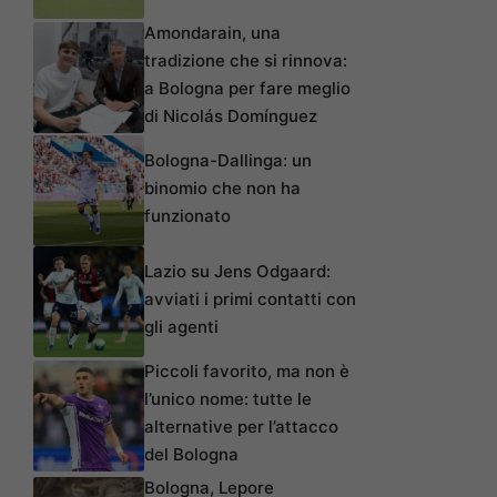
Amondarain, una
tradizione che si rinnova:
a Bologna per fare meglio
di Nicolás Domínguez
Bologna-Dallinga: un
binomio che non ha
funzionato
Lazio su Jens Odgaard:
avviati i primi contatti con
gli agenti
Piccoli favorito, ma non è
l’unico nome: tutte le
alternative per l’attacco
del Bologna
Bologna, Lepore