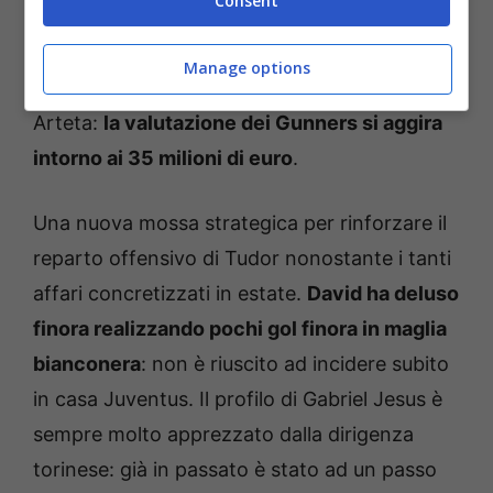
Consent
L’operazione potrebbe concretizzarsi a
gennaio: il suo contratto scadrà nel giugno
Manage options
2027. Non è più al centro del progetto di
Arteta:
la valutazione dei Gunners si aggira
intorno ai 35 milioni di euro
.
Una nuova mossa strategica per rinforzare il
reparto offensivo di Tudor nonostante i tanti
affari concretizzati in estate.
David ha deluso
finora realizzando pochi gol finora in maglia
bianconera
: non è riuscito ad incidere subito
in casa Juventus. Il profilo di Gabriel Jesus è
sempre molto apprezzato dalla dirigenza
torinese: già in passato è stato ad un passo