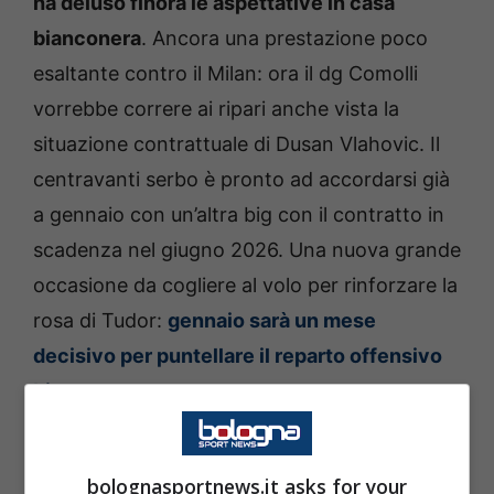
ha deluso finora le aspettative in casa
bianconera
. Ancora una prestazione poco
esaltante contro il Milan: ora il dg Comolli
vorrebbe correre ai ripari anche vista la
situazione contrattuale di Dusan Vlahovic. Il
centravanti serbo è pronto ad accordarsi già
a gennaio con un’altra big con il contratto in
scadenza nel giugno 2026. Una nuova grande
occasione da cogliere al volo per rinforzare la
rosa di Tudor:
gennaio sarà un mese
decisivo per puntellare il reparto offensivo
bianconero
.
Juventus, novità in attacco: un
bolognasportnews.it asks for your