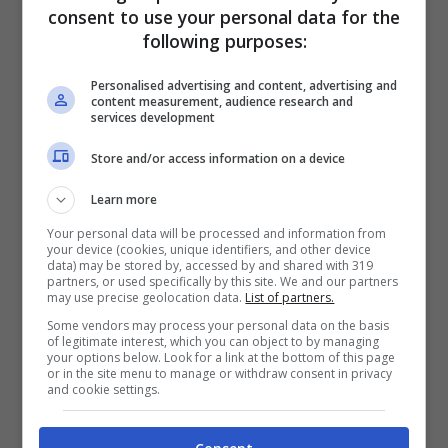
big può arrivare a gennaio
consent to use your personal data for the
following purposes:
Scopriamo nel dettaglio la nuova operazione
Personalised advertising and content, advertising and
a gennaio per puntellare la rosa a
content measurement, audience research and
services development
disposizione di Tudor.
Una mossa a sorpresa
per sognare in grande: ecco la novità
Store and/or access information on a device
dell’ultim’ora per continuare il percorso di
Learn more
crescita
.
Your personal data will be processed and information from
your device (cookies, unique identifiers, and other device
data) may be stored by, accessed by and shared with 319
partners, or used specifically by this site. We and our partners
may use precise geolocation data.
List of partners.
Some vendors may process your personal data on the basis
Come riportato dal portale inglese, TeamTalk,
of legitimate interest, which you can object to by managing
your options below. Look for a link at the bottom of this page
la Juventus ha messo nel mirino l’attaccante
or in the site menu to manage or withdraw consent in privacy
and cookie settings.
brasiliano dell’Arsenal, Gabriel Jesus, pronto
ad anticipare la sua partenza con i Gunners.