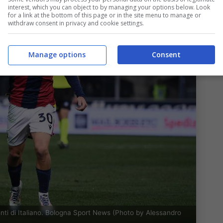
interest, which you can object to by managing your options below. Look
for a link at the bottom of this page or in the site menu to manage or
withdraw consent in privacy and cookie settings.
Manage options
Consent
nti di Italiano. Bologna Sport News (Photo by Alessandro