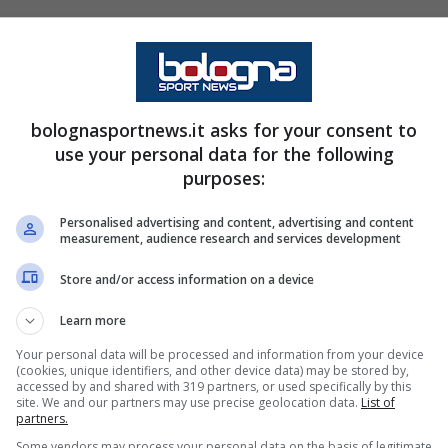
ntuizioni, non deve perciò sorprendere il doppio
da tecnica degli emiliani è a lavoro per nuovi
bolognasportnews.it asks for your consent to
use your personal data for the following
Dominguez: gli esperimenti di
purposes:
Personalised advertising and content, advertising and content
measurement, audience research and services development
sa 4-0 in favore dei rossoblù, Italiano ha
Store and/or access information on a device
ni
Fabbian
in una nuova posizione. L’argentino è
entre il centrocampista azzurro al 56′ al posto di
Learn more
ona centrale della trequarti, mentre il secondo
Your personal data will be processed and information from your device
(cookies, unique identifiers, and other device data) may be stored by,
accessed by and shared with 319 partners, or used specifically by this
site. We and our partners may use precise geolocation data.
List of
partners.
Some vendors may process your personal data on the basis of legitimate