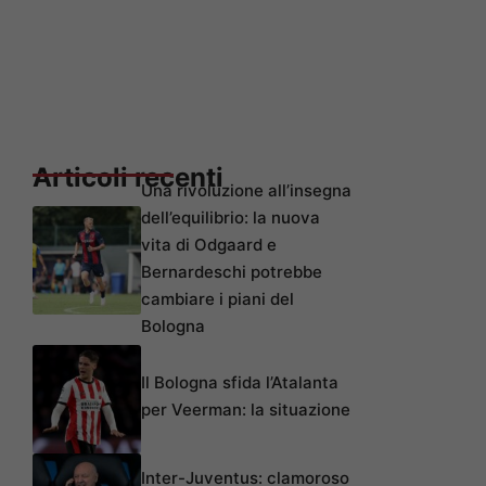
Articoli recenti
Una rivoluzione all’insegna
dell’equilibrio: la nuova
vita di Odgaard e
Bernardeschi potrebbe
cambiare i piani del
Bologna
Il Bologna sfida l’Atalanta
per Veerman: la situazione
Inter-Juventus: clamoroso