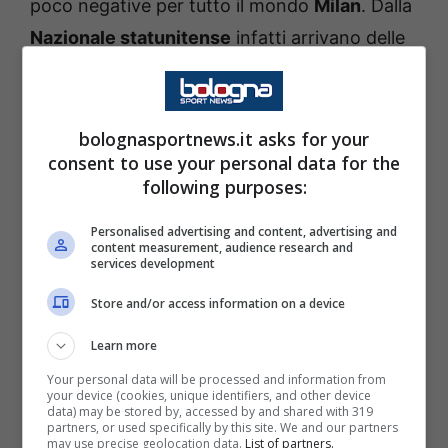
poco negative per tutto il mondo
Milan
. Dalla
Nazionale statunitense
infatti arrivano delle
notizie a dir poco negative, con
Christian
Pulisic
che sta facendo i conti, a quanto
pare, con un problema di natura fisica che
bolognasportnews.it asks for your
consent to use your personal data for the
mette tutti in allarme tra i rossoneri. Andiamo
following purposes:
a vedere le ultime notizie che arrivano in tal
senso.
Personalised advertising and content, advertising and
content measurement, audience research and
services development
Infortunio Pulisic, annuncio a
Store and/or access information on a device
sorpresa da parte di
Learn more
Pochettino: le ultime
Your personal data will be processed and information from
your device (cookies, unique identifiers, and other device
data) may be stored by, accessed by and shared with 319
A prescindere da ogni discorso, è apparso fin
partners, or used specifically by this site. We and our partners
may use precise geolocation data.
List of partners.