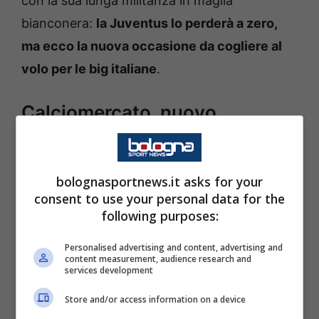
con la sua lunga militanza in maglia
bianconera:
la Juventus lo perderà a zero,
ma ecco la nuova occasione da cogliere al
volo per le big italiane
.
Calciomercato, nuovo
intreccio per McKennie a
Milano: l’ultim’ora
bolognasportnews.it asks for your
consent to use your personal data for the
following purposes:
Novità interessanti per quanto riguarda il
Personalised advertising and content, advertising and
content measurement, audience research and
futuro di Weston Mckennie
. Il
services development
centrocampista della Juventus vorrebbe così
Store and/or access information on a device
essere protagonista altrove: Inter e Milan