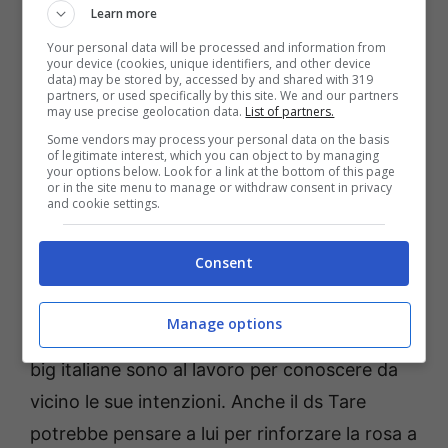
Learn more
possono fiutare così l’affare a parametro
Your personal data will be processed and information from
zero. Il presidente nerazzurro, Beppe
your device (cookies, unique identifiers, and other device
data) may be stored by, accessed by and shared with 319
Marotta, è sempre molto attivo per anticipare
partners, or used specifically by this site. We and our partners
may use precise geolocation data.
List of partners.
la folta concorrenza: può occupare anche
Some vendors may process your personal data on the basis
diverse posizioni tra difesa e centrocampo.
of legitimate interest, which you can object to by managing
your options below. Look for a link at the bottom of this page
Un profilo attentamente anche in vista della
or in the site menu to manage or withdraw consent in privacy
and cookie settings.
prossima stagione:
il calciomercato può
regalare subito colpi di scena in casa
Consent
Juventus
.
Manage options
Il suo futuro è sempre molto incerto, ma le
big italiane sono al lavoro per conoscere da
vicino le sue intenzioni. Anche il ds Tare
potrebbe pensare a lui per rinforzare la rosa a