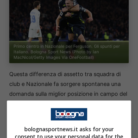
Primo centro in Nazionale per Ferguson. Gli spunti per
Italiano. Bologna Sport News (Photo by Ian
MacNicol/Getty Images Via OneFootball)
Questa differenza di assetto tra squadra di
club e Nazionale fa sorgere spontanea una
domanda sulla miglior posizione in campo del
classe 1999. Lo stesso nel corso del suo
percorso con
Italiano
, è diventato un
giocatore totale: fisico e dominante in fase di
bolognasportnews.it asks for your
aggressione, preciso e ordinato in
consent to use your personal data for the