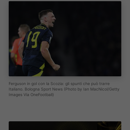
Ferguson in gol con la Scozia: gli spunti che può trarre
Italiano. Bologna Sport News (Photo by Ian MacNicol/Getty
Images Via OneFootball)