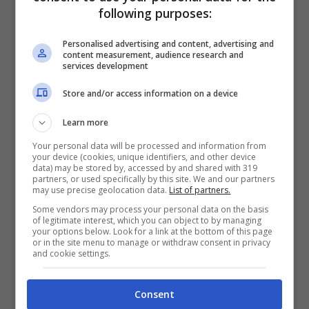
impostazione. Molto spesso lo abbiamo visto,
following purposes:
nel corso della passata stagione, abbassarsi
Personalised advertising and content, advertising and
tra i due centrali di difesa per impostare
content measurement, audience research and
services development
l’azione, aiutando così
Freuler
, talvolta
Store and/or access information on a device
braccato dai centrocampisti avversari. In
questi primi scampoli di stagione però, questo
Learn more
sta certamente venendo meno, dal momento
Your personal data will be processed and information from
your device (cookies, unique identifiers, and other device
che il numero 19 rossoblù non riesce a fornire
data) may be stored by, accessed by and shared with 319
partners, or used specifically by this site. We and our partners
le stesse soluzioni in impostazione e a dare
may use precise geolocation data.
List of partners.
adeguata copertura alla difesa.
Some vendors may process your personal data on the basis
of legitimate interest, which you can object to by managing
your options below. Look for a link at the bottom of this page
or in the site menu to manage or withdraw consent in privacy
Nei primi due anni sotto i Portici aveva
and cookie settings.
mostrato tutte le sue qualità come incursore,
Consent
approfittando della sua lucidità negli ultimi