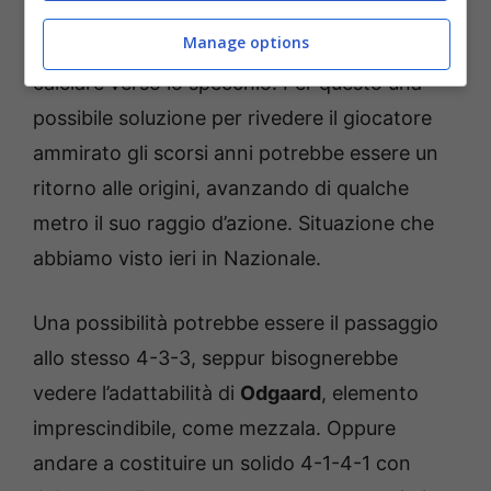
metri. Tuttavia attualmente partendo
Manage options
ulteriormente più dietro, raramente arriva a
calciare verso lo specchio. Per questo una
possibile soluzione per rivedere il giocatore
ammirato gli scorsi anni potrebbe essere un
ritorno alle origini, avanzando di qualche
metro il suo raggio d’azione. Situazione che
abbiamo visto ieri in Nazionale.
Una possibilità potrebbe essere il passaggio
allo stesso 4-3-3, seppur bisognerebbe
vedere l’adattabilità di
Odgaard
, elemento
imprescindibile, come mezzala. Oppure
andare a costituire un solido 4-1-4-1 con