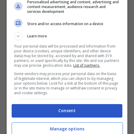
Personalised advertising and content, advertising and
Roma di Gasperini. Domani alla ripresa degli
content measurement, audience research and
services development
allenamenti a Casteldebole ci sarà anche
Store and/or access information on a device
Martin Vitik, di ritorno dagli impegni con la
Nazionale, mentre come risaputo
Heggem e
Learn more
Lucumí
rientreranno solo il 16 ottobre. In
Your personal data will be processed and information from
your device (cookies, unique identifiers, and other device
questo senso Casale gode di un leggero
data) may be stored by, accessed by and shared with 319
partners, or used specifically by this site. We and our partners
vantaggio rispetto agli altri e potrebbe
may use precise geolocation data.
List of partners.
dunque prendersi una maglia come appena
Some vendors may process your personal data on the basis
of legitimate interest, which you can object to by managing
ribadito.
your options below. Look for a link at the bottom of this page
or in the site menu to manage or withdraw consent in privacy
and cookie settings.
Gli impegni saranno tanti e ravvicinati per il
Bologna
, solo da domani si avranno ulteriori
Consent
informazioni circa la presenza dal primo
minuto dell’ex Verona a Cagliari, o al massimo
Manage options