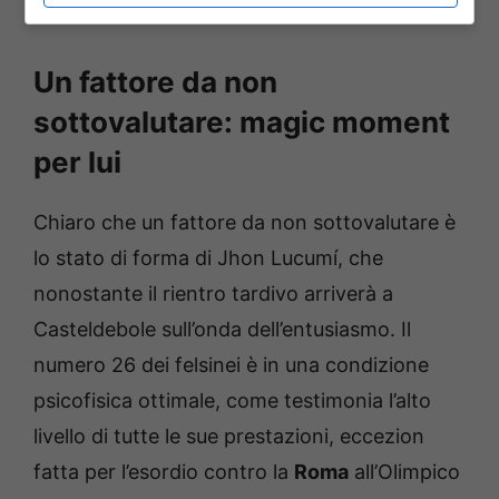
a Bucarest.
Un fattore da non
sottovalutare: magic moment
per lui
Chiaro che un fattore da non sottovalutare è
lo stato di forma di Jhon Lucumí, che
nonostante il rientro tardivo arriverà a
Casteldebole sull’onda dell’entusiasmo. Il
numero 26 dei felsinei è in una condizione
psicofisica ottimale, come testimonia l’alto
livello di tutte le sue prestazioni, eccezion
fatta per l’esordio contro la
Roma
all’Olimpico