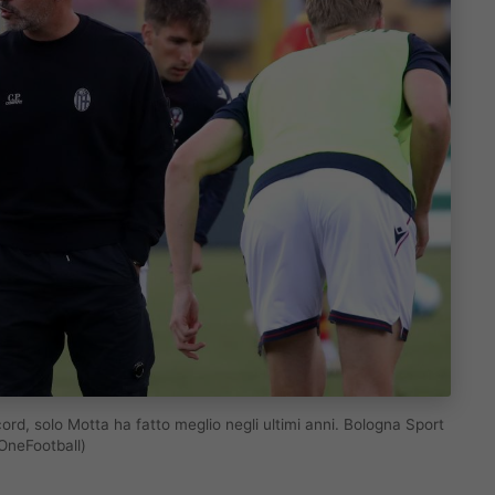
rd, solo Motta ha fatto meglio negli ultimi anni. Bologna Sport
OneFootball)