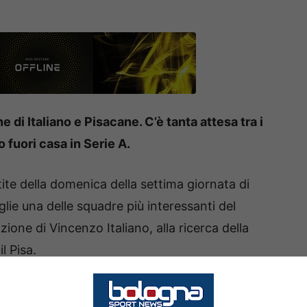
 di Italiano e Pisacane. C’è tanta attesa tra i
o fuori casa in Serie A.
tite della domenica della settima giornata di
lie una delle squadre più interessanti del
ione di Vincenzo Italiano, alla ricerca della
l Pisa.
ri a disposizione come
Borrelli, Esposito e