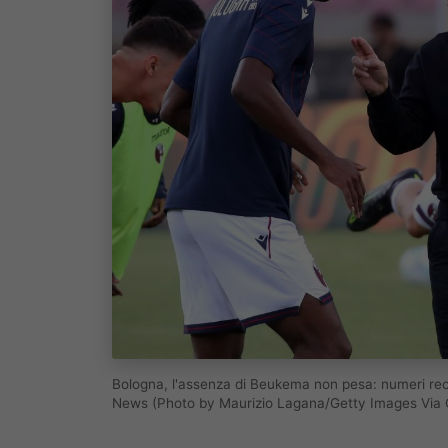
Bologna, l'assenza di Beukema non pesa: numeri reco
News (Photo by Maurizio Lagana/Getty Images Via 