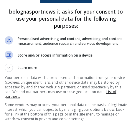
 un pubblico che mai come oggi potrebbe
bolognasportnews.it asks for your consent to
use your personal data for the following
purposes:
lcio simili anche se in contesti diversi, sarà
rà a finire e come si evolverà la classifica
Personalised advertising and content, advertising and content
measurement, audience research and services development
 seguito le scelte tattiche dei due schieramenti.
Store and/or access information on a device
e dal primo minuto dei due club
Learn more
Your personal data will be processed and information from your device
to, Mina; Palestra, Adopo, Prati, Obert;
(cookies, unique identifiers, and other device data) may be stored by,
accessed by and shared with 319 partners, or used specifically by this
re
: Fabio Pisacane.
site. We and our partners may use precise geolocation data.
List of
partners.
Some vendors may process your personal data on the basis of legitimate
ggem, Vitik, Miranda; Freuler, Ferguson;
interest, which you can object to by managing your options below. Look
for a link at the bottom of this page or in the site menu to manage or
stro.
Allenatore
: Vincenzo Italiano
withdraw consent in privacy and cookie settings.