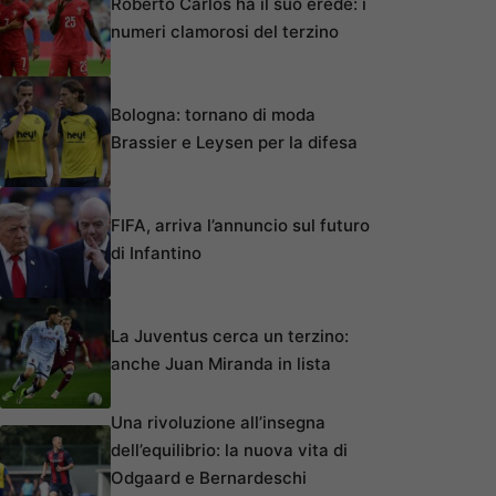
Roberto Carlos ha il suo erede: i
numeri clamorosi del terzino
Bologna: tornano di moda
Brassier e Leysen per la difesa
FIFA, arriva l’annuncio sul futuro
di Infantino
La Juventus cerca un terzino:
anche Juan Miranda in lista
Una rivoluzione all’insegna
dell’equilibrio: la nuova vita di
Odgaard e Bernardeschi