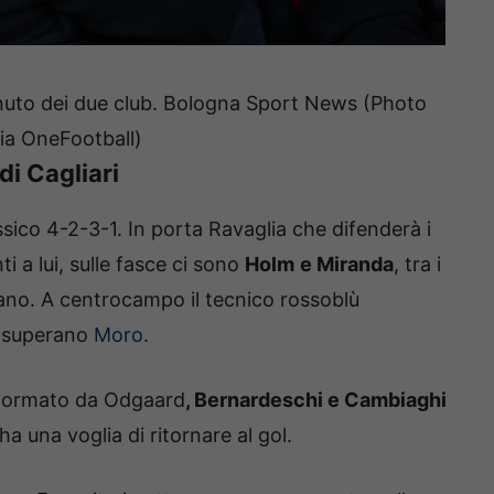
inuto dei due club. Bologna Sport News (Photo
ia OneFootball)
 di Cagliari
ssico 4-2-3-1. In porta Ravaglia che difenderà i
i a lui, sulle fasce ci sono
Holm
e Miranda
, tra i
liano. A centrocampo il tecnico rossoblù
e superano
Moro
.
io formato da Odgaard
, Bernardeschi e Cambiaghi
 ha una voglia di ritornare al gol.