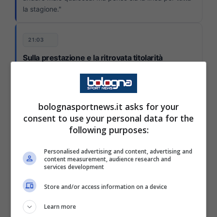
la stagione."
21:03
Sulla prestazione e la ritrovata titolarità
"Oggi era importante, abbiamo lottato fino alla fine
anche se non era una partita che non ci aspettavamo.
Non partivo titolare da tanto ma è la dimostrazione
bolognasportnews.it asks for your
della nostra grande preparazione che quando ognuno
consent to use your personal data for the
viene chiamato in causa, risponde bene. Sono
following purposes:
contento che questa squadra abbia questa
mentalità."
Personalised advertising and content, advertising and
content measurement, audience research and
services development
Le parole del giocatore al termine della
Store and/or access information on a device
partita delle ore 18:00 contro il Bologna allo
stadio Ennio Tardini
Learn more