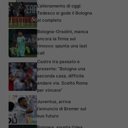
L’allenamento di oggi:
Tedesco si gode il Bologna
al completo
Bologna-Orsolini, manca
ancora la firma sul
rinnovo: spunta una last
call
Castro tra passato e
presente: “Bologna una
seconda casa, difficile
andare via. Scelto Roma
per vincere”
Juventus, arriva
l’annuncio di Bremer sul
suo futuro
Bologna, spunta l’idea