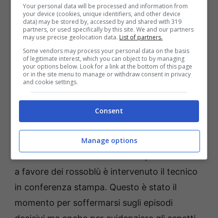
Your personal data will be processed and information from
your device (cookies, unique identifiers, and other device
Parma
contro
Bologna
è stata una gara a
data) may be stored by, accessed by and shared with 319
partners, or used specifically by this site. We and our partners
ritmi molto intensi con due formazioni con
may use precise geolocation data.
List of partners.
obiettivi stagionali diversi e con situazioni
Some vendors may process your personal data on the basis
of legitimate interest, which you can object to by managing
molto diverse. I ducali erano chiamati a
your options below. Look for a link at the bottom of this page
or in the site menu to manage or withdraw consent in privacy
vincere dopo un inizio di stagione pieno di alti
and cookie settings.
e bassi. Il Bologna, invece, voleva ritornare al
Consent
successo dopo i due pareggi consecutivi in
Serie A.
Manage options
Al termine del match terminato per tre a uno
a favore dei rossoblù è intervenuto il tecnico
in conferenza stampa. Questo è stato il
momento per soffermarsi sugli episodi