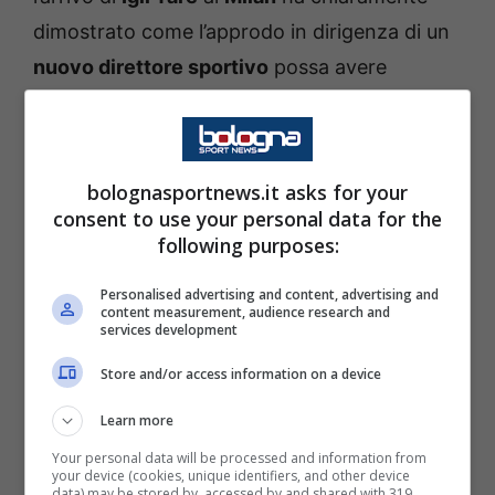
dimostrato come l’approdo in dirigenza di un
nuovo direttore sportivo
possa avere
sicuramente un impatto sul gioco della
squadra. E così anche la Juve, dopo il
naufragio del
progetto Giuntoli
, è pronto a
bolognasportnews.it asks for your
dotarsi di un nome di primo livello.
consent to use your personal data for the
following purposes:
Marco Ottolini
è un profilo che è in ballo da
Personalised advertising and content, advertising and
tempo per la Juve. L’attuale
direttore
content measurement, audience research and
services development
sportivo del Genoa
potrebbe spostarsi di
Store and/or access information on a device
qualche chilometro verso
Torino
e arrivare in
bianconero, programmando fin da subito un
Learn more
calciomercato
di alto livello.
Your personal data will be processed and information from
your device (cookies, unique identifiers, and other device
data) may be stored by, accessed by and shared with 319