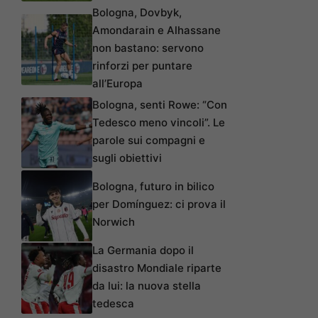
Bologna, Dovbyk,
Amondarain e Alhassane
non bastano: servono
rinforzi per puntare
all’Europa
Bologna, senti Rowe: “Con
Tedesco meno vincoli”. Le
parole sui compagni e
sugli obiettivi
Bologna, futuro in bilico
per Domínguez: ci prova il
Norwich
La Germania dopo il
disastro Mondiale riparte
da lui: la nuova stella
tedesca