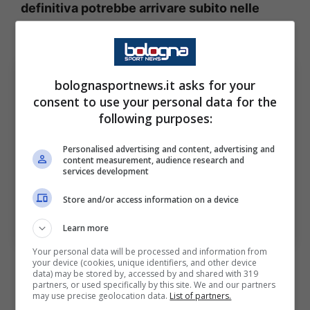
definitiva potrebbe arrivare subito nelle
prossime ore: ecco la novità
.
bolognasportnews.it asks for your
consent to use your personal data for the
following purposes:
Personalised advertising and content, advertising and
content measurement, audience research and
services development
Store and/or access information on a device
Nuova occasione per l’ex Torino: la verità – Ansa –
bolognasportnews.it
Learn more
Your personal data will be processed and information from
your device (cookies, unique identifiers, and other device
data) may be stored by, accessed by and shared with 319
partners, or used specifically by this site. We and our partners
may use precise geolocation data.
List of partners.
Come svelato dall’esperto di calciomercato,