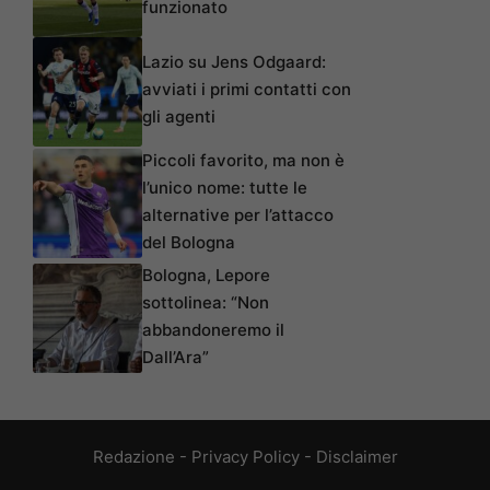
funzionato
Lazio su Jens Odgaard:
avviati i primi contatti con
gli agenti
Piccoli favorito, ma non è
l’unico nome: tutte le
alternative per l’attacco
del Bologna
Bologna, Lepore
sottolinea: “Non
abbandoneremo il
Dall’Ara”
Redazione
-
Privacy Policy
-
Disclaimer