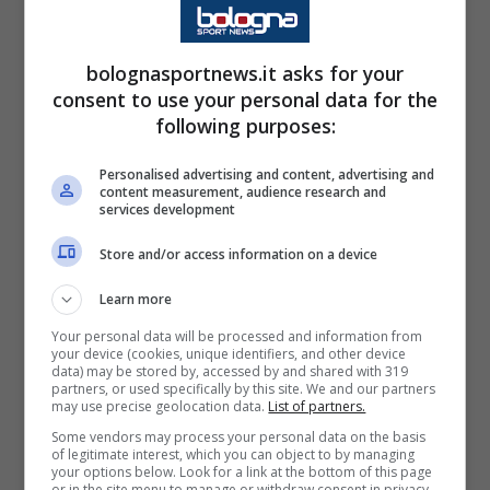
molto diversi. Guardando la
gara nel suo insieme, le
bolognasportnews.it asks for your
nostre ripartenze non sono
consent to use your personal data for the
state gestite nel modo
following purposes:
giusto. Non credo però che
Personalised advertising and content, advertising and
ci siano giocatori che non
content measurement, audience research and
services development
sappiano sacrificarsi per la
Store and/or access information on a device
squadra.
Learn more
Your personal data will be processed and information from
your device (cookies, unique identifiers, and other device
data) may be stored by, accessed by and shared with 319
Su
Mina
, uscito prima nel corso del match per
partners, or used specifically by this site. We and our partners
may use precise geolocation data.
List of partners.
infortunio:
Some vendors may process your personal data on the basis
of legitimate interest, which you can object to by managing
your options below. Look for a link at the bottom of this page
or in the site menu to manage or withdraw consent in privacy