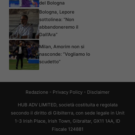
del Bologna
Bologna, Lepore
sottolinea: “Non
abbandoneremo il
Dall’Ara”
Milan, Amorim non si
nasconde: “Vogliamo lo
scudetto”
Redazione
-
Privacy Policy
-
Disclaimer
HUB ADV LIMITED, società costituita e regolata
secondo il diritto di Gibilterra, con sede legale in Unit
1-3 Irish Place, Irish Town, Gibraltar, GX11 1AA, ID
Fiscale 124881