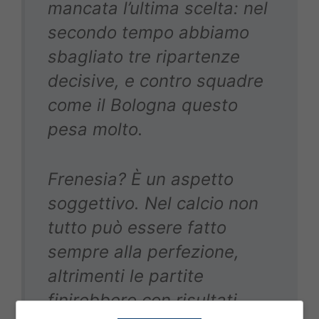
mancata l’ultima scelta: nel
secondo tempo abbiamo
sbagliato tre ripartenze
decisive, e contro squadre
come il Bologna questo
pesa molto.
Frenesia? È un aspetto
soggettivo. Nel calcio non
tutto può essere fatto
sempre alla perfezione,
altrimenti le partite
finirebbero con risultati