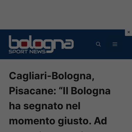
Vai
al
MENU
contenuto
Cagliari-Bologna,
Pisacane: “Il Bologna
ha segnato nel
momento giusto. Ad