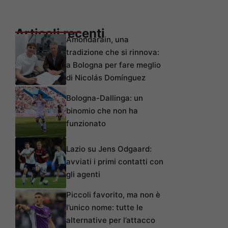
Articoli recenti
Amondarain, una
tradizione che si rinnova:
a Bologna per fare meglio
di Nicolás Domínguez
Bologna-Dallinga: un
binomio che non ha
funzionato
Lazio su Jens Odgaard:
avviati i primi contatti con
gli agenti
Piccoli favorito, ma non è
l’unico nome: tutte le
alternative per l’attacco