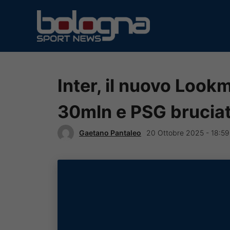
Vai
al
contenuto
Inter, il nuovo Look
30mln e PSG brucia
Gaetano Pantaleo
20 Ottobre 2025 - 18:59