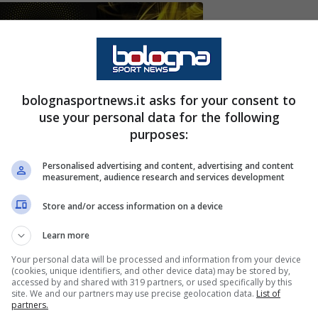
ione di gennaio ed in tal senso per l’attacco il
bolognasportnews.it asks for your consent to
use your personal data for the following
te dalla Germania. Servono 30 milioni di euro
purposes:
diamo a vedere le ultime notizie a riguardo.
Personalised advertising and content, advertising and content
measurement, audience research and services development
o il calciomercato estivo dell’
Inter
è stata
 Lookman
. Secondo quelle che erano le
Store and/or access information on a device
erviva un calciatore capace, sulla trequarti, di
Learn more
delle caratteristiche diverse rispetto a quelle
Your personal data will be processed and information from your device
(cookies, unique identifiers, and other device data) may be stored by,
 di rigore e nella protezione del pallone, ma meno
accessed by and shared with 319 partners, or used specifically by this
site. We and our partners may use precise geolocation data.
List of
po di genio. Rispondeva perfettamente all’identikit
partners.