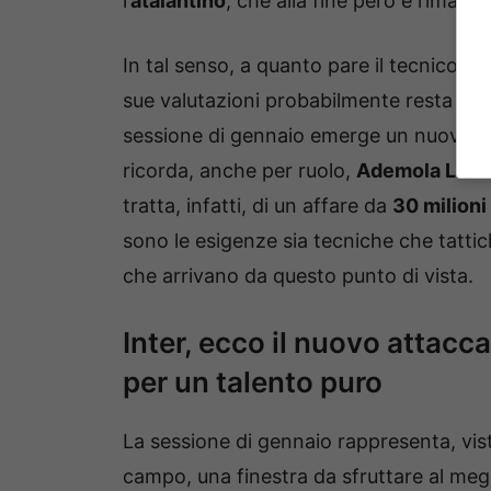
l’
atalantino
, che alla fine però è rimast
In tal senso, a quanto pare il tecnico de
sue valutazioni probabilmente resta ques
sessione di gennaio emerge un nuovo prof
ricorda, anche per ruolo,
Ademola Loo
tratta, infatti, di un affare da
30 milioni
sono le esigenze sia tecniche che tattich
che arrivano da questo punto di vista.
Inter, ecco il nuovo attacc
per un talento puro
La sessione di gennaio rappresenta, vist
campo, una finestra da sfruttare al meg