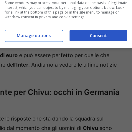
o, non senza strascichi, a
Bergamo
.
Some vendors may process your personal data on the basis of legitimate
interest, which you can object to by managing your options below. Look
for a link at the bottom of this page or in the site menu to manage or
i nerazzurri è riuscito a farne a meno, ma nelle
withdraw consent in privacy and cookie settings.
ta esigenza. Proprio per questo in vista della
Manage options
Consent
ilo di alto profilo. Che per caratteristiche
kman
ed arriva direttamente dalla
Germania
. Si
 di euro
e può essere perfetto per quelle che
e dell’
Inter
. Andiamo a vedere le ultime notizie
ante per Chivu: occhi in Germania
e le risposte che sta dando la squadra sul
lio dal momento che gli uomini di
Chivu
sono