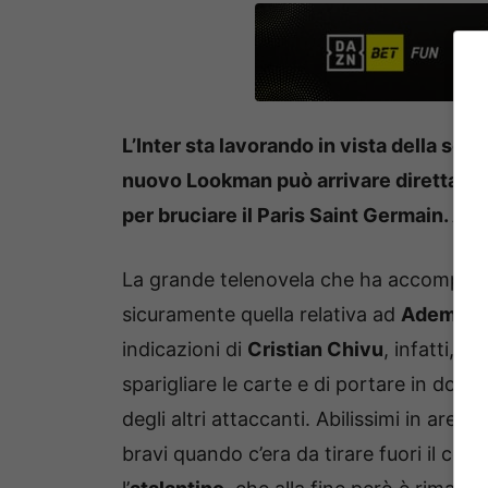
L’Inter sta lavorando in vista della sess
nuovo Lookman può arrivare direttamen
per bruciare il Paris Saint Germain. An
La grande telenovela che ha accompagnat
sicuramente quella relativa ad
Ademola
indicazioni di
Cristian Chivu
, infatti, s
sparigliare le carte e di portare in dote 
degli altri attaccanti. Abilissimi in area
bravi quando c’era da tirare fuori il col