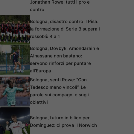
Jonathan Rowe: tutti i pro e
contro
Bologna, disastro contro il Pisa:
la formazione di Serie B supera i
rossoblù 4 a 1
Bologna, Dovbyk, Amondarain e
Alhassane non bastano:
servono rinforzi per puntare
all’Europa
Bologna, senti Rowe: “Con
Tedesco meno vincoli”. Le
parole sui compagni e sugli
obiettivi
Bologna, futuro in bilico per
Domínguez: ci prova il Norwich