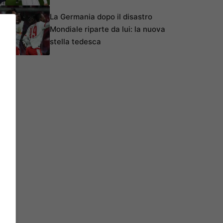
La Germania dopo il disastro
Mondiale riparte da lui: la nuova
stella tedesca