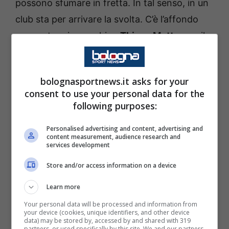
possono sfumare in fretta. In tal senso, in un
club sta per arrivare la svolta. C’è l’affondo
per portare in panchina
Thiago Motta
, per il
quale sarebbe una opportunità
potenzialmente molto interessante e di
bolognasportnews.it asks for your
grande livello. Andiamo a vedere le ultime
consent to use your personal data for the
notizie che arrivano da questo punto di vista.
following purposes:
Personalised advertising and content, advertising and
Thiago Motta in panchina,
content measurement, audience research and
services development
colpo di scena per Tudor
Store and/or access information on a device
Stando a quanto raccontato da
Europa
Learn more
Calcio
, infatti, la posizione in casa
Fiorentina
Your personal data will be processed and information from
di
Stefano Pioli
è sempre più in bilico.
your device (cookies, unique identifiers, and other device
data) may be stored by, accessed by and shared with 319
Arrivato come il salvatore della patria, è
partners, or used specifically by this site. We and our partners