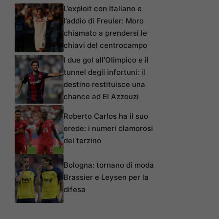
L’exploit con Italiano e
l’addio di Freuler: Moro
chiamato a prendersi le
chiavi del centrocampo
I due gol all’Olimpico e il
tunnel degli infortuni: il
destino restituisce una
chance ad El Azzouzi
Roberto Carlos ha il suo
erede: i numeri clamorosi
del terzino
Bologna: tornano di moda
Brassier e Leysen per la
difesa