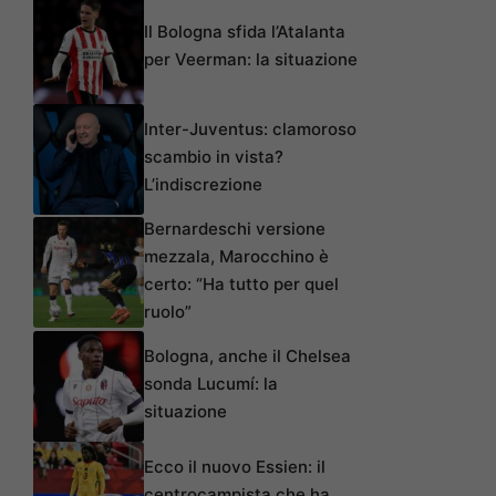
Il Bologna sfida l’Atalanta
per Veerman: la situazione
Inter-Juventus: clamoroso
scambio in vista?
L’indiscrezione
Bernardeschi versione
mezzala, Marocchino è
certo: “Ha tutto per quel
ruolo”
Bologna, anche il Chelsea
sonda Lucumí: la
situazione
Ecco il nuovo Essien: il
centrocampista che ha