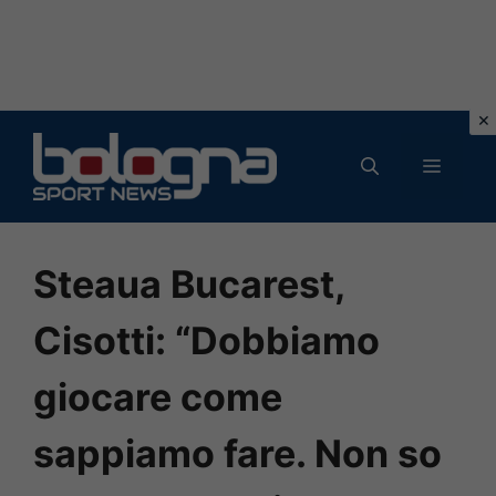
Vai
al
MENU
contenuto
Steaua Bucarest,
Cisotti: “Dobbiamo
giocare come
sappiamo fare. Non so