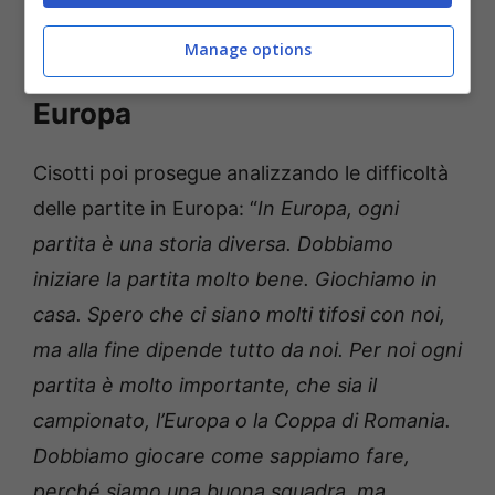
Le parole di Cisotti sulle
Manage options
difficoltà delle partite in
Europa
Cisotti poi prosegue analizzando le difficoltà
delle partite in Europa: “
In Europa, ogni
partita è una storia diversa. Dobbiamo
iniziare la partita molto bene. Giochiamo in
casa. Spero che ci siano molti tifosi con noi,
ma alla fine dipende tutto da noi. Per noi ogni
partita è molto importante, che sia il
campionato, l’Europa o la Coppa di Romania.
Dobbiamo giocare come sappiamo fare,
perché siamo una buona squadra, ma