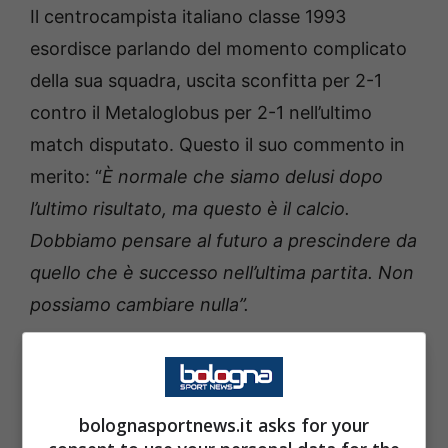
Il centrocampista italiano classe 1993
esordisce parlando del momento complicato
della sua squadra, uscita sconfitta per 2-1
contro il Metaloglobus per 2-1 nell’ultimo
match disputato. Questo il suo commento in
merito: “
È normale che siamo delusi dopo
l’ultimo risultato, ma questo è il calcio.
Dobbiamo pensare al futuro a prescindere da
quello che è successo nell’ultima partita. Non
possiamo cambiare nulla”.
bolognasportnews.it asks for your