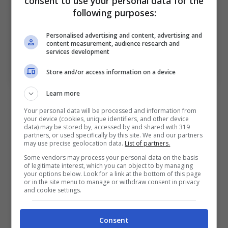
consent to use your personal data for the
following purposes:
Personalised advertising and content, advertising and
content measurement, audience research and
services development
Le parole in conferenza stampa di Juri Cisotti alla vigilia
di FCSB-Bologna. Bologna Sport News (Photo by Vasile
Mihai-Antonio/Getty Images Via OneFootball)
Store and/or access information on a device
Learn more
Sul calcio italiano e il prossimo avversario,
Your personal data will be processed and information from
ovvero il
Bologna
: “
Per me non c’è
your device (cookies, unique identifiers, and other device
data) may be stored by, accessed by and shared with 319
differenza. È uguale a qualsiasi altro
partners, or used specifically by this site. We and our partners
may use precise geolocation data.
List of partners.
avversario in Europa. Non so nulla del calcio
Some vendors may process your personal data on the basis
italiano. L’ultima volta che ci ho giocato è
of legitimate interest, which you can object to by managing
your options below. Look for a link at the bottom of this page
stato 10 anni fa. Il calcio si è evoluto, ma non
or in the site menu to manage or withdraw consent in privacy
and cookie settings.
so nulla. Sono sicuro che sia una buona
squadra, ma non so molto di più.”
Consent