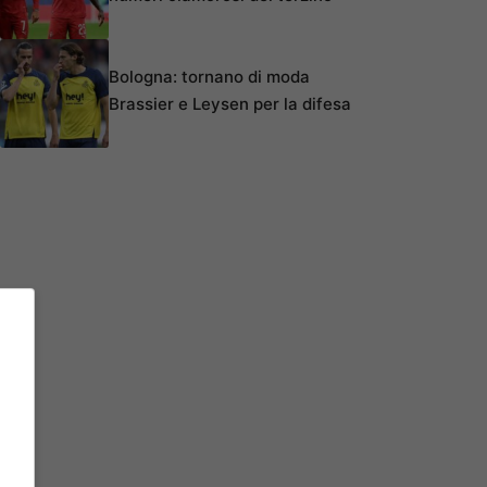
Bologna: tornano di moda
Brassier e Leysen per la difesa