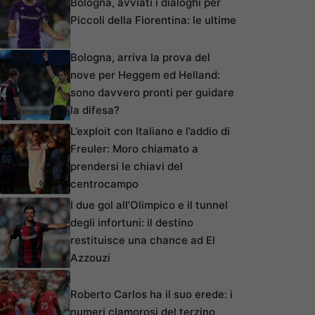
Bologna, avviati i dialoghi per
Piccoli della Fiorentina: le ultime
Bologna, arriva la prova del
nove per Heggem ed Helland:
sono davvero pronti per guidare
la difesa?
L’exploit con Italiano e l’addio di
Freuler: Moro chiamato a
prendersi le chiavi del
centrocampo
I due gol all’Olimpico e il tunnel
degli infortuni: il destino
restituisce una chance ad El
Azzouzi
Roberto Carlos ha il suo erede: i
numeri clamorosi del terzino