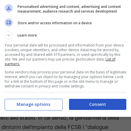
Personalised advertising and content, advertising and content
 la squadra di
Vincenzo Italiano
(Daniel
measurement, audience research and services development
ta da centinaia di migliaia di tifosi del
Bologna
,
Store and/or access information on a device
tionala di Bucarest per sostenere
Riccardo
Learn more
e pubblico e sicurezza, potrebbe essere una
iani che,
a partire dalle 17.45
, potranno fare
Your personal data will be processed and information from your device
(cookies, unique identifiers, and other device data) may be stored by,
accessed by and shared with 319 partners, or used specifically by this
site. We and our partners may use precise geolocation data.
List of
partners.
 e l’importanza in campo. Le
Some vendors may process your personal data on the basis of legitimate
interest, which you can object to by managing your options below. Look
gna
for a link at the bottom of this page or in the site menu to manage or
withdraw consent in privacy and cookie settings.
, la
gendarmeria
di
Bucarest
– insieme alle altre
Manage options
Consent
misure necessarie per garantire la massima
etti allo stadio. In tal senso, la gendarmeria della
 dintorni dell’impianto della FCSB i “dialogue