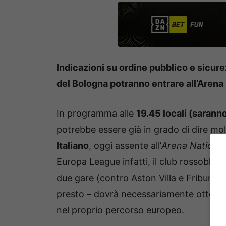
Indicazioni su ordine pubblico e sicurezz
del Bologna potranno entrare all’Arena 
In programma alle
19.45 locali (saranno 
potrebbe essere già in grado di dire mo
Italiano
, oggi assente all’
Arena National
Europa League infatti, il club rossoblù 
due gare (contro Aston Villa e Friburgo
presto – dovrà necessariamente ottenere
nel proprio percorso europeo.