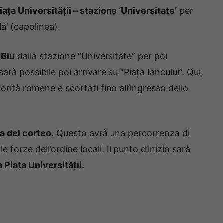
iața Universității – stazione ‘Universitate’
per
lă’ (capolinea).
 Blu
dalla stazione “Universitate” per poi
rà possibile poi arrivare su “Piața Iancului”. Qui,
utorità romene e scortati fino all’ingresso dello
a del corteo.
Questo avrà una percorrenza di
forze dell’ordine locali. Il punto d’inizio sarà
a Piața Universității.