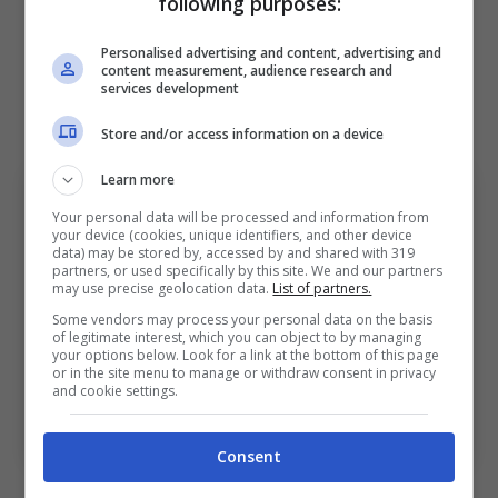
following purposes:
nemmeno del secondo giallo (quello non
dato a Rowe). L’allenatore del Bologna è
Personalised advertising and content, advertising and
content measurement, audience research and
stato intelligente a far uscire i due giocatori,
services development
forse ha intuito qualcosa”
Store and/or access information on a device
Learn more
Your personal data will be processed and information from
your device (cookies, unique identifiers, and other device
data) may be stored by, accessed by and shared with 319
partners, or used specifically by this site. We and our partners
may use precise geolocation data.
List of partners.
Some vendors may process your personal data on the basis
of legitimate interest, which you can object to by managing
your options below. Look for a link at the bottom of this page
or in the site menu to manage or withdraw consent in privacy
Le parole di Charalambous al termine del match
and cookie settings.
sull’arbitraggio e sul Bologna. Bologna Sport News
(Photo by Alexander Hassenstein/Getty Images Via
OneFootball)
Consent
Il tecnico prosegue non risparmiando elogi