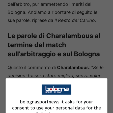
dell’arbitro, pur ammettendo i meriti del
Bologna. Andiamo a riportare di seguito le
sue parole, riprese da
Il
Resto del Carlino
.
Le parole di Charalambous al
termine del match
sull’arbitraggio e sul Bologna
Questo il commento di
Charalambous
: “
Se le
decisioni fossero state migliori, senza voler
dire che la vittoria del Bologna non è stata
giusta, credo che molte decisioni dell’arbitro
che erano 50-50 siano state fischiate a
bolognasportnews.it asks for your
consent to use your personal data for the
favore dell’avversario e non sono sicuro