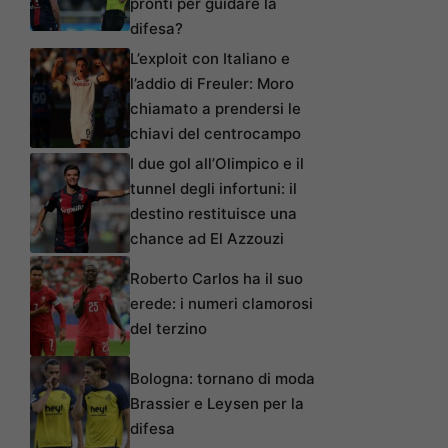
pronti per guidare la
difesa?
L’exploit con Italiano e
l’addio di Freuler: Moro
chiamato a prendersi le
chiavi del centrocampo
I due gol all’Olimpico e il
tunnel degli infortuni: il
destino restituisce una
chance ad El Azzouzi
Roberto Carlos ha il suo
erede: i numeri clamorosi
del terzino
Bologna: tornano di moda
Brassier e Leysen per la
difesa