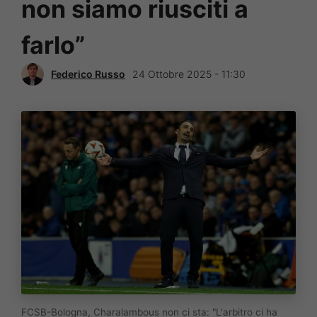
non siamo riusciti a
farlo”
Federico Russo
24 Ottobre 2025 - 11:30
FCSB-Bologna, Charalambous non ci sta: "L'arbitro ci ha