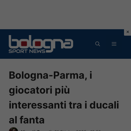
Vai
al
MENU
contenuto
Bologna-Parma, i
giocatori più
interessanti tra i ducali
al fanta