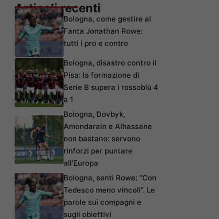
Articoli recenti
Bologna, come gestire al
Fanta Jonathan Rowe:
tutti i pro e contro
Bologna, disastro contro il
Pisa: la formazione di
Serie B supera i rossoblù 4
a 1
Bologna, Dovbyk,
Amondarain e Alhassane
non bastano: servono
rinforzi per puntare
all’Europa
Bologna, senti Rowe: “Con
Tedesco meno vincoli”. Le
parole sui compagni e
sugli obiettivi