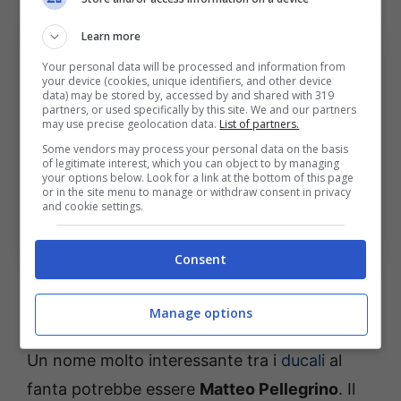
Learn more
Your personal data will be processed and information from
your device (cookies, unique identifiers, and other device
data) may be stored by, accessed by and shared with 319
partners, or used specifically by this site. We and our partners
may use precise geolocation data.
List of partners.
Some vendors may process your personal data on the basis
of legitimate interest, which you can object to by managing
your options below. Look for a link at the bottom of this page
or in the site menu to manage or withdraw consent in privacy
and cookie settings.
Parma, la difficoltà in fase realizzativa.
Bolognasportnews (Photo by Alessandro
Sabattini/Getty Images Via One Football)
Consent
Parma, i giocatori più interessanti al
fanta
Manage options
Un nome molto interessante tra i
ducali
al
fanta potrebbe essere
Matteo Pellegrino
. Il