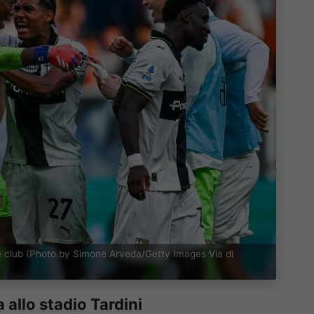
e club (Photo by Simone Arveda/Getty Images Via di
a allo stadio Tardini