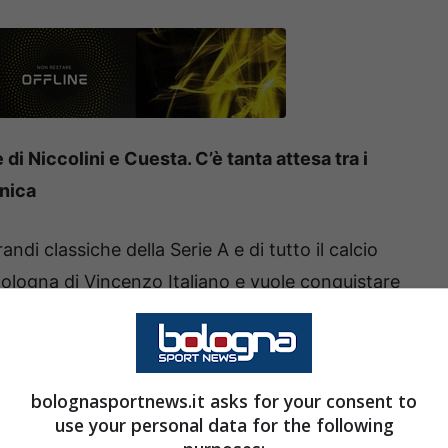
i Niccolini e Cuesta. C’è tanta attesa tra i
enica
andi classiche della Serie A e di tutto il calcio
 Bologna di Vincenzo Italiano e vuole conquistare
generale della Serie A. I crociati hanno all’interno
ressanti come
Pellegrino.
bolognasportnews.it asks for your consent to
lcio simili anche se in contesti diversi, sarà
use your personal data for the following
rà a finire e come si evolverà la classifica