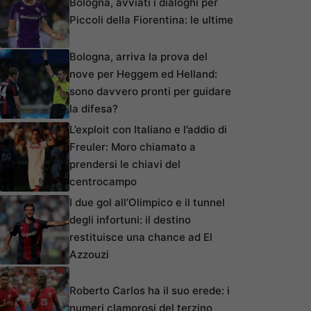
Bologna, avviati i dialoghi per
Piccoli della Fiorentina: le ultime
Bologna, arriva la prova del
nove per Heggem ed Helland:
sono davvero pronti per guidare
la difesa?
L’exploit con Italiano e l’addio di
Freuler: Moro chiamato a
prendersi le chiavi del
centrocampo
I due gol all’Olimpico e il tunnel
degli infortuni: il destino
restituisce una chance ad El
Azzouzi
Roberto Carlos ha il suo erede: i
numeri clamorosi del terzino