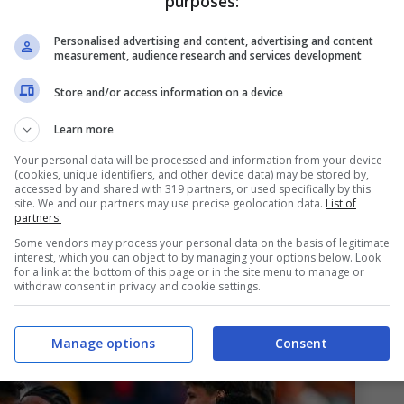
purposes:
 seguito le scelte tattiche dei due schieramenti.
Personalised advertising and content, advertising and content
measurement, audience research and services development
dal primo minuto dei due club
Store and/or access information on a device
Heggem, Lucumi, Miranda; Freuler, Pobega;
Learn more
atore
: Niccolini
Your personal data will be processed and information from your device
(cookies, unique identifiers, and other device data) may be stored by,
accessed by and shared with 319 partners, or used specifically by this
i, Valenti, Britschgi; Ordoñez, Keita, Estevez,
site. We and our partners may use precise geolocation data.
List of
partners.
tore:
Cuesta
Some vendors may process your personal data on the basis of legitimate
interest, which you can object to by managing your options below. Look
for a link at the bottom of this page or in the site menu to manage or
withdraw consent in privacy and cookie settings.
Manage options
Consent