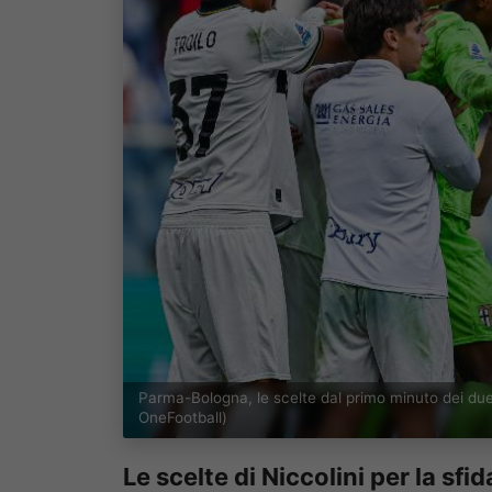
Parma-Bologna, le scelte dal primo minuto dei du
OneFootball)
Le scelte di Niccolini per la sfid