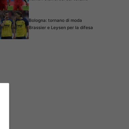
Bologna: tornano di moda
Brassier e Leysen per la difesa