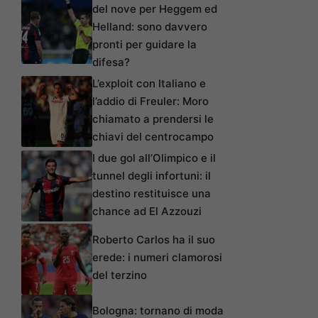
del nove per Heggem ed
Helland: sono davvero
pronti per guidare la
difesa?
L’exploit con Italiano e
l’addio di Freuler: Moro
chiamato a prendersi le
chiavi del centrocampo
I due gol all’Olimpico e il
tunnel degli infortuni: il
destino restituisce una
chance ad El Azzouzi
Roberto Carlos ha il suo
erede: i numeri clamorosi
del terzino
Bologna: tornano di moda