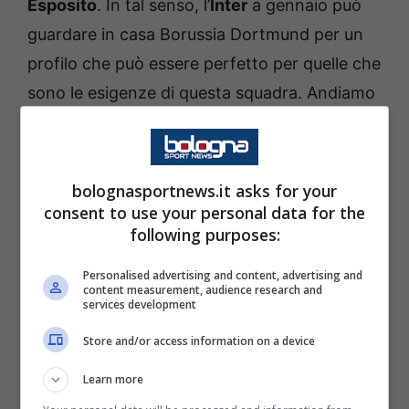
Esposito
. In tal senso, l’
Inter
a gennaio può
guardare in casa Borussia Dortmund per un
profilo che può essere perfetto per quelle che
sono le esigenze di questa squadra. Andiamo
a vedere le ultime notizie che arrivano da
questo punto di vista, dal momento che ci
possono essere dei risvolti molto interessanti
bolognasportnews.it asks for your
da questo punto di vista.
consent to use your personal data for the
following purposes:
Inter, dal Borussia il nuovo
Personalised advertising and content, advertising and
content measurement, audience research and
attaccante: le ultime notizie a
services development
riguardo
Store and/or access information on a device
Gennaio è una occasione che i nerazzurri non
Learn more