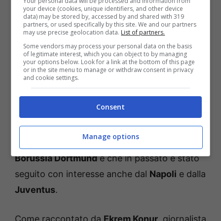
possono non sfruttare se intendono tenere
Your personal data will be processed and information from
your device (cookies, unique identifiers, and other device
alta l’asticella in questa stagione. Anche ieri,
data) may be stored by, accessed by and shared with 319
partners, or used specifically by this site. We and our partners
infatti, è emersa seriamente la questione
may use precise geolocation data.
List of partners.
Some vendors may process your personal data on the basis
relativa all’assenza, in questa squadra, di un
of legitimate interest, which you can object to by managing
your options below. Look for a link at the bottom of this page
calciatore capace di sparigliare le carte e di
or in the site menu to manage or withdraw consent in privacy
and cookie settings.
fare la differenza nell’uno contro uno. In tal
senso, un profilo da tenere in considerazione
Consent
per la sessione invernale in casa Inter è senza
ombra di dubbio quello di
Karim Adeyemi
,
Manage options
talentuoso attaccante di proprietà del
Borussia Dortmund
e che in passato è stato
seguito con interesse anche dal
Napoli
e dalla
Juventus
.
Come raccontato da
Ekrem Konur
, giornalista