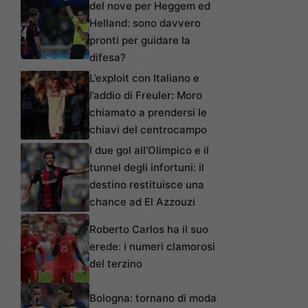
del nove per Heggem ed
Helland: sono davvero
pronti per guidare la
difesa?
L’exploit con Italiano e
l’addio di Freuler: Moro
chiamato a prendersi le
chiavi del centrocampo
I due gol all’Olimpico e il
tunnel degli infortuni: il
destino restituisce una
chance ad El Azzouzi
Roberto Carlos ha il suo
erede: i numeri clamorosi
del terzino
Bologna: tornano di moda