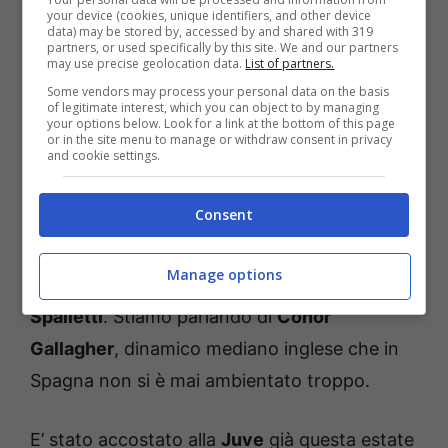
your device (cookies, unique identifiers, and other device
continua ad essere un ectoplasma. O
data) may be stored by, accessed by and shared with 319
partners, or used specifically by this site. We and our partners
comunque un lontano parente di quello visto
may use precise geolocation data.
List of partners.
all’
Atalanta
. In tal senso, l’unico che convince
Some vendors may process your personal data on the basis
of legitimate interest, which you can object to by managing
è
Thuram
, per giunta adesso KO. In tal senso,
your options below. Look for a link at the bottom of this page
or in the site menu to manage or withdraw consent in privacy
in vista di gennaio la
Juve
può guardare con
and cookie settings.
interesse in casa
Atletico Madrid
per un
Consent
profilo che non è più centrale nel progetto di
Simeone
e che può essere, per
Manage options
caratteristiche, perfetto per
Luciano
Spalletti
. Stiamo parlando di
Conor
Gallagher
, dinamico mediano inglese che in
Spagna non si è mai ambientato troppo.
E’ stato accostato alla
Juve
già questa estate