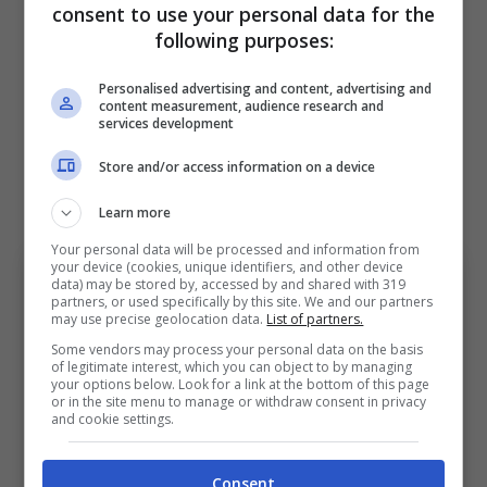
consent to use your personal data for the
Scopriamo nel dettaglio la nuova strategia di
following purposes:
mercato per quanto riguarda il futuro di
Personalised advertising and content, advertising and
Vlahovic. L’attaccante serbo vorrebbe tornare
content measurement, audience research and
services development
protagonista dopo le numerose critiche
ricevute a Torino negli ultimi mesi:
ecco la
Store and/or access information on a device
sua prossima destinazione
.
Learn more
Your personal data will be processed and information from
your device (cookies, unique identifiers, and other device
data) may be stored by, accessed by and shared with 319
partners, or used specifically by this site. We and our partners
may use precise geolocation data.
List of partners.
Some vendors may process your personal data on the basis
of legitimate interest, which you can object to by managing
your options below. Look for a link at the bottom of this page
or in the site menu to manage or withdraw consent in privacy
and cookie settings.
Consent