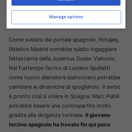
Nuovo scambio con Vlahovic: l’affare per la Juve – Ansa
– bolognasportnews.it
Manage options
Come svelato dal portale spagnolo, fichajes,
l’Atletico Madrid vorrebbe subito ingaggiare
l’attaccante della Juventus Dusan Vlahovic.
Nel frattempo l’arrivo di Luciano Spalletti
come nuovo allenatore bianconero potrebbe
cambiare le dinamiche di spogliatoio. Il serbo
è pronto così a volare in Spagna: Marc Pubill
potrebbe essere una contropartita molto
gradita alla dirigenza torinese.
Il giovane
terzino spagnolo ha trovato fin qui poco