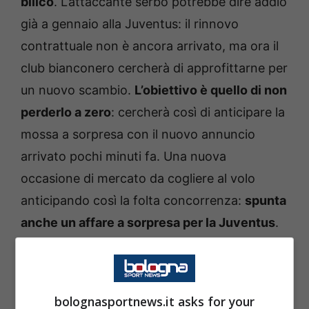
bilico
. L’attaccante serbo potrebbe dire addio
già a gennaio alla Juventus: il rinnovo
contrattuale non è ancora arrivato, ma ora il
club bianconero cercherà di approfittarne per
un nuovo scambio.
L’obiettivo è quello di non
perderlo a zero
: cercherà così di anticipare la
mossa a sorpresa con il nuovo annuncio
arrivato pochi minuti fa. Una nuova
occasione di mercato da cogliere al volo
anticipando così la folta concorrenza:
spunta
anche un affare a sorpresa per la Juventus
.
Juventus, nuovo scambio per
Vlahovic: la decisione
bolognasportnews.it asks for your