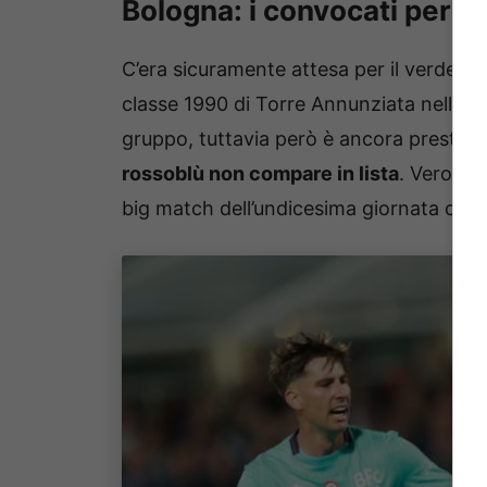
Bologna: i convocati per la
C’era sicuramente attesa per il verdetto
classe 1990 di Torre Annunziata nella gi
gruppo, tuttavia però è ancora presto pe
rossoblù non compare in lista
. Verosim
big match dell’undicesima giornata cont