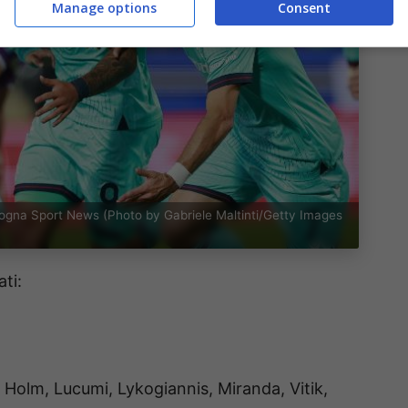
Manage options
Consent
ologna Sport News (Photo by Gabriele Maltinti/Getty Images
ti:
 Holm, Lucumi, Lykogiannis, Miranda, Vitik,