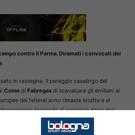
campo contro il Parma. Diramati i convocati dei
e
sato in rassegna. Il pareggio casalingo del
al
Como
di
Fabregas
di scavalcare gli emiliani al
uropee dei felsinei sono rimaste intatte e al
ontrosorpasso tornando al successo dopo due
erby, il Bologna ha reso noti poco fa i convocati.