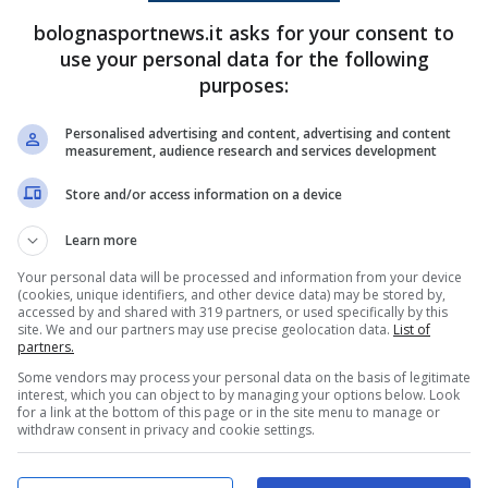
 trasferta di Parma
bolognasportnews.it asks for your consent to
use your personal data for the following
 sulla presenza di Ciro
Immobile
. Il bomber
purposes:
ornata di ieri aveva lavorato parzialmente in
Personalised advertising and content, advertising and content
r vederlo in campo. Infatti l’
attaccante
measurement, audience research and services development
ilmente tenterà a tornare a disposizione per il
Store and/or access information on a device
ro il
Napoli
di Antonio
Conte
.
Learn more
Your personal data will be processed and information from your device
(cookies, unique identifiers, and other device data) may be stored by,
accessed by and shared with 319 partners, or used specifically by this
site. We and our partners may use precise geolocation data.
List of
partners.
Some vendors may process your personal data on the basis of legitimate
interest, which you can object to by managing your options below. Look
for a link at the bottom of this page or in the site menu to manage or
withdraw consent in privacy and cookie settings.