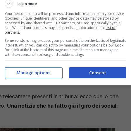
Learn more
Your personal data will be processed and information from your device
 da tempo il calcio italiano
. Ancora un epsiodio
(cookies, unique identifiers, and other device data) may be stored by,
accessed by and shared with 319 partners, or used specifically by this
ionato minore: il presidente di una squadra è
site. We and our partners may use precise geolocation data.
List of
partners.
della squadra di casa. C’è stata tanta paura ed
Some vendors may process your personal data on the basis of legitimate
lmato dalla diretta tv.
Conosciamo nel dettaglio
interest, which you can object to by managing your options below. Look
for a link at the bottom of this page or in the site menu to manage or
o uno del club della squadra campana
.
withdraw consent in privacy and cookie settings.
a di campionato: con il
Manage options
Consent
e telecamere presenti in tribuna: ecco quello che
co.
Una notizia che ha fatto già il giro dei social
: