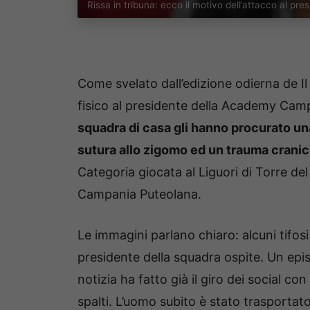
Rissa in tribuna: ecco il motivo dell’attacco al pr
Come svelato dall’edizione odierna de Il
fisico al presidente della Academy Ca
squadra di casa gli hanno procurato una
sutura allo zigomo ed un trauma crani
Categoria giocata al Liguori di Torre de
Campania Puteolana.
Le immagini parlano chiaro: alcuni tifos
presidente della squadra ospite. Un ep
notizia ha fatto già il giro dei social co
spalti. L’uomo subito è stato trasporta