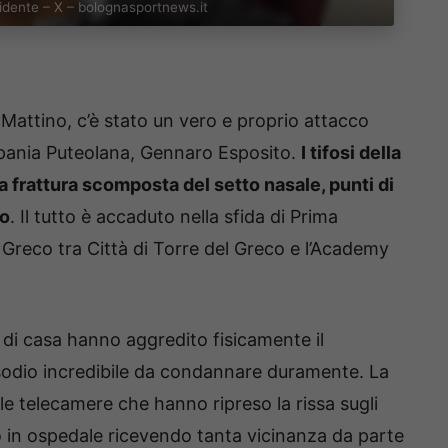
esidente – X – bolognasportnews.it
 Mattino, c’è stato un vero e proprio attacco
mpania Puteolana, Gennaro Esposito.
I tifosi della
 frattura scomposta del setto nasale, punti di
co
. Il tutto è accaduto nella sfida di Prima
l Greco tra Città di Torre del Greco e l’Academy
i di casa hanno aggredito fisicamente il
isodio incredibile da condannare duramente. La
n le telecamere che hanno ripreso la rissa sugli
to in ospedale ricevendo tanta vicinanza da parte