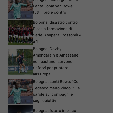
Fanta Jonathan Rowe:
tutti i pro e contro
Bologna, disastro contro il
Pisa: la formazione di
Serie B supera i rossoblù 4
a 1
Bologna, Dovbyk,
Amondarain e Alhassane
non bastano: servono
rinforzi per puntare
all’Europa
Bologna, senti Rowe: “Con
Tedesco meno vincoli”. Le
parole sui compagni e
sugli obiettivi
Bologna, futuro in bilico