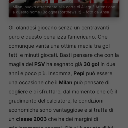
Milan, nuovo attaccante alla corte di Allegri? Attenzione
a questo nome (Bolognasportnews.it) – foto da Ansa
Gli olandesi giocano senza un centravanti
puro e questo penalizza l’americano. Che
comunque vanta una ottima media tra gol
fatti e minuti giocati. Basti pensare che con la
maglia del
PSV
ha segnato già
30 gol
in due
anni e poco più. Insomma,
Pepi
può essere
una occasione che il
Milan
può pensare di
cogliere e di sfruttare, dal momento che c’è il
gradimento del calciatore, le condizioni
economiche sono vantaggiose e si tratta di
un
classe 2003
che ha dei margini di