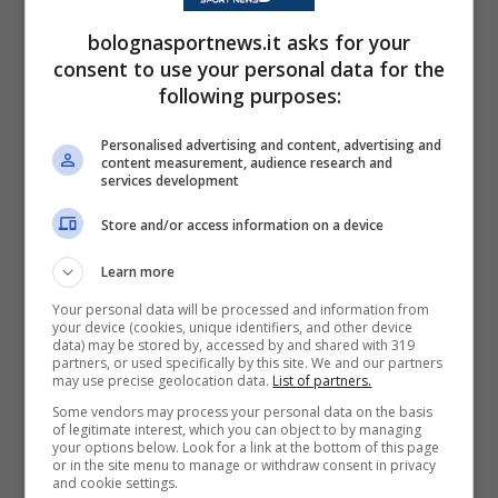
interessante per il futuro dell’attacco del
bolognasportnews.it asks for your
Milan
. E che, ancora una volta, esattamente
consent to use your personal data for the
following purposes:
come è accaduto per i
Bebote
, può arrivare
direttamente dall’
Olanda
. Andiamo a vedere
Personalised advertising and content, advertising and
content measurement, audience research and
le ultime notizie a riguardo.
services development
Store and/or access information on a device
Milan, nuovo attaccante alla
Learn more
corte di Allegri? Attenzione a
Your personal data will be processed and information from
questo nome
your device (cookies, unique identifiers, and other device
data) may be stored by, accessed by and shared with 319
partners, or used specifically by this site. We and our partners
Per la compagine di
Massimiliano Allegri
è
may use precise geolocation data.
List of partners.
Some vendors may process your personal data on the basis
impossibile prescindere da un centravanti di
of legitimate interest, which you can object to by managing
your options below. Look for a link at the bottom of this page
spessore. Ancor di più per risolvere quelle
or in the site menu to manage or withdraw consent in privacy
and cookie settings.
gare che si complicano ed in cui i due