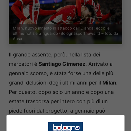
Milan, nuovo innesto in attacco dall’Olanda: ecco le
ultime notizie a riguardo (Bolognasportnews.it) – foto da
Ansa
Il grande assente, però, nella lista dei
marcatori è
Santiago Gimenez
. Arrivato a
gennaio scorso, è stata forse una delle più
grandi delusioni degli ultimi anni per il
Milan
.
Per questo, dopo solo un anno e dopo una
estate trascorsa per intero con più di un
piede fuori dal progetto, a gennaio può
salutare. In tal senso, c’è un nome da tenere
in considerazione e che può essere molto